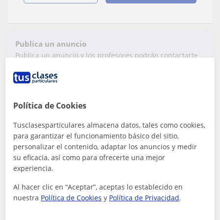
Publica un anuncio
Publica un anuncio y los profesores podrán contactarte
Publicar anuncio
Política de Cookies
Diana
Tusclasesparticulares almacena datos, tales como cookies,
Profesor Verificado
para garantizar el funcionamiento básico del sitio,
★
5,0
(8 valoraciones)
personalizar el contenido, adaptar los anuncios y medir
En línea
su eficacia, así como para ofrecerte una mejor
experiencia.
30
€
/h
Al hacer clic en “Aceptar”, aceptas lo establecido en
Madrid (Ciudad), Alcobendas, ...
nuestra
Política de Cookies
y
Política de Privacidad
.
Piano