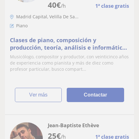
40
€
/h
1ª clase gratis
Madrid Capital, Velilla De Sa...
Piano
Clases de piano, composición y
producción, teoría, análisis e informática
musical
Musicólogo, compositor y productor, con veinticinco años
de experiencia como pianista y más de diez como
profesor particular, busco compart...
ver más
Contactar
Jean-Baptiste Ethève
25
€
/h
1ª clase gratis