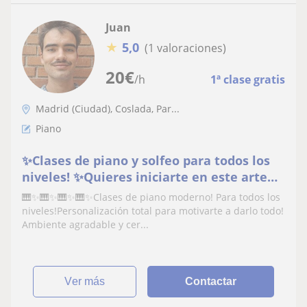
Juan
★
5,0
(1 valoraciones)
20
€
/h
1ª clase gratis
Madrid (Ciudad), Coslada, Par...
Piano
✨️Clases de piano y solfeo para todos los
niveles! ✨️Quieres iniciarte en este arte
tan bello? ✨️Personalización total para
🎹✨️🎹✨️🎹✨️🎹✨️Clases de piano moderno! Para todos los
motivarte a darlo todo!
niveles!Personalización total para motivarte a darlo todo!
Ambiente agradable y cer...
ver más
Contactar