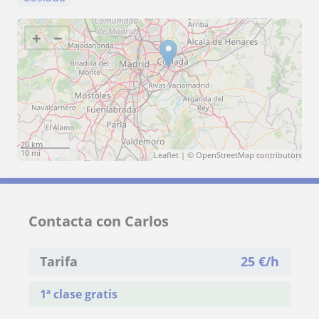
+
−
20 km
10 mi
Leaflet
| ©
OpenStreetMap
contributors
Contacta con Carlos
Tarifa
25
€/h
1ª clase gratis