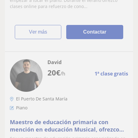
empezar a tocar el piano. Durante el verano ofrezco
clases online para refuerzo de cono...
ver más
Contactar
David
20
€
/h
1ª clase gratis
El Puerto De Santa María
Piano
Maestro de educación primaria con
mención en educación Musical, ofrezco
clases de apoyo y refuerzo de forma