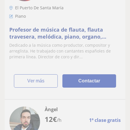
El Puerto De Santa María
Piano
Profesor de música de flauta, flauta
travesera, melódica, piano, organo,
sintetizadores, producción, solfeo,
Dedicado a la música como productor, compositor y
armonía, composición
arreglista. He trabajado con cantantes españoles de
primera línea. Director de coro y dir...
ver más
Contactar
Àngel
12
€
/h
1ª clase gratis