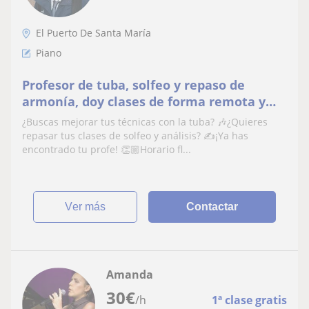
El Puerto De Santa María
Piano
Profesor de tuba, solfeo y repaso de
armonía, doy clases de forma remota y
con horario flexible
¿Buscas mejorar tus técnicas con la tuba? 🎶¿Quieres
repasar tus clases de solfeo y análisis? ✍️¡Ya has
encontrado tu profe! 👏🏼Horario fl...
ver más
Contactar
Amanda
30
€
/h
1ª clase gratis