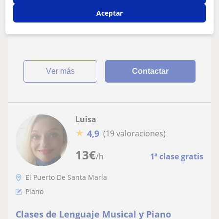
online
- Graduada en la especialidad de Flauta Travesera en el
Aceptar
Conservatorio Superior de Música "Rafael Orozco" De
Córdoba.- Máster Universitario...
ver más
Contactar
Luisa
★
4,9
(19 valoraciones)
13
€
/h
1ª clase gratis
El Puerto De Santa María
Piano
Clases de Lenguaje Musical y Piano