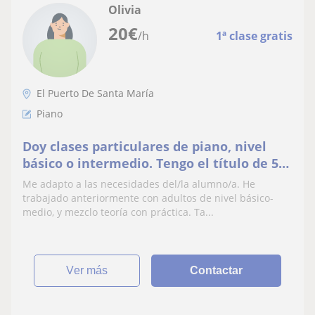
Olivia
20
€
/h
1ª clase gratis
El Puerto De Santa María
Piano
Doy clases particulares de piano, nivel
básico o intermedio. Tengo el título de 5º
de Enseñanzas Profesionales del
Me adapto a las necesidades del/la alumno/a. He
conservatorio
trabajado anteriormente con adultos de nivel básico-
medio, y mezclo teoría con práctica. Ta...
ver más
Contactar