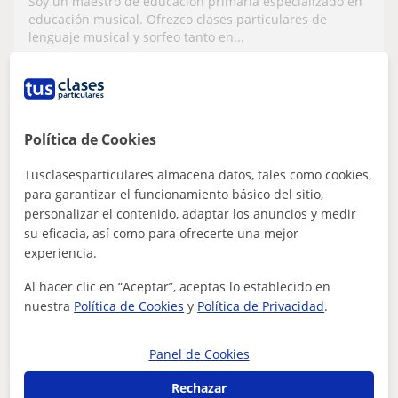
Soy un maestro de educación primaria especializado en
presencial y online
educación musical. Ofrezco clases particulares de
lenguaje musical y sorfeo tanto en...
ver más
Contactar
Política de Cookies
Tusclasesparticulares almacena datos, tales como cookies,
para garantizar el funcionamiento básico del sitio,
Loreto
personalizar el contenido, adaptar los anuncios y medir
★
5,0
(4 valoraciones)
su eficacia, así como para ofrecerte una mejor
experiencia.
20
€
/h
1ª clase gratis
Al hacer clic en “Aceptar”, aceptas lo establecido en
El Puerto De Santa María
nuestra
Política de Cookies
y
Política de Privacidad
.
Piano
Panel de Cookies
Profesora de Flauta Travesera, Lenguaje
Rechazar
Musical e Iniciación al piano. Presencial y