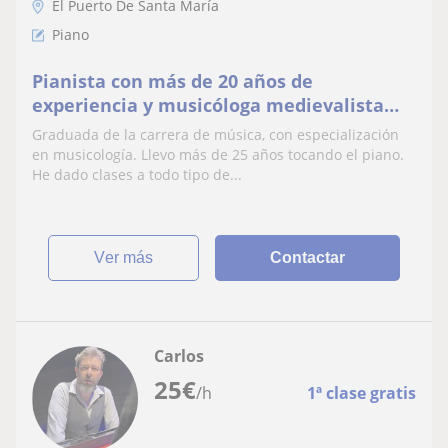
El Puerto De Santa María
Piano
Pianista con más de 20 años de
experiencia y musicóloga medievalista
investigadora
Graduada de la carrera de música, con especialización
en musicología. Llevo más de 25 años tocando el piano.
He dado clases a todo tipo de...
ver más
Contactar
Carlos
25
€
/h
1ª clase gratis