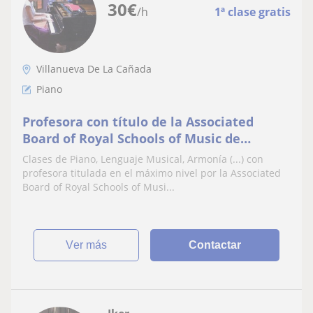
30
€
/h
1ª clase gratis
Villanueva De La Cañada
Piano
Profesora con título de la Associated
Board of Royal Schools of Music de
Londres y del Conservatorio de Música
Clases de Piano, Lenguaje Musical, Armonía (...) con
Clásica Katarina Gurska
profesora titulada en el máximo nivel por la Associated
Board of Royal Schools of Musi...
ver más
Contactar