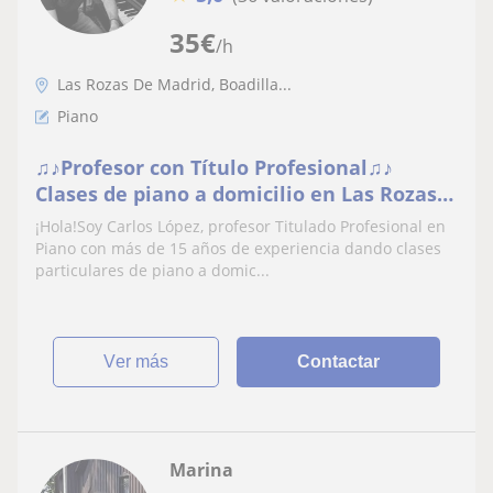
35
€
/h
Las Rozas De Madrid, Boadilla...
Piano
♫♪Profesor con Título Profesional♫♪
Clases de piano a domicilio en Las Rozas,
Las Matas, Torrelodones, Boadilla,
¡Hola!Soy Carlos López, profesor Titulado Profesional en
Pozuelo, Majadahonda, Villaviciosa,
Piano con más de 15 años de experiencia dando clases
Madrid capital
particulares de piano a domic...
ver más
Contactar
Marina