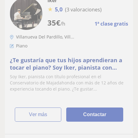
Iker
★
5,0
(3 valoraciones)
35
€
/h
1ª clase gratis
Villanueva Del Pardillo, Vill...
Piano
¿Te gustaría que tus hijos aprendieran a
tocar el piano? Soy Iker, pianista con
título profesional del Conservatorio de
Soy Iker, pianista con título profesional en el
Majadahonda. ¿Empezamos?
Conservatorio de Majadahonda con más de 12 años de
experiencia tocando el piano. ¿Te gustar...
ver más
Contactar