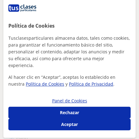
,PRESENCIALES Y ONLINE)
Profesor titulado y con más de 20 años de experiencia en
la enseñanza. Soy músico profesional, dedicado y con
Política de Cookies
dotes para la enseñanza en...
Tusclasesparticulares almacena datos, tales como cookies,
para garantizar el funcionamiento básico del sitio,
personalizar el contenido, adaptar los anuncios y medir
ver más
Contactar
su eficacia, así como para ofrecerte una mejor
experiencia.
Al hacer clic en “Aceptar”, aceptas lo establecido en
nuestra
Política de Cookies
y
Política de Privacidad
.
Roy
Profesor Verificado
Panel de Cookies
★
5,0
(31 valoraciones)
Rechazar
30
€
/h
Aceptar
Brunete, Quijorna, Sevilla La...
Piano