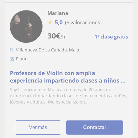
Mariana
★
5,0
(5 valoraciones)
30
€
/h
1ª clase gratis
Villanueva De La Cañada, Maja...
Piano
Profesora de Violín con amplia
experiencia impartiendo clases a niños y
jóvenes
Soy Licenciada en Música con más de 20 años de
experiencia impartiendo clases de instrumentos a niños,
jóvenes y adultos. Me especializo en...
ver más
Contactar