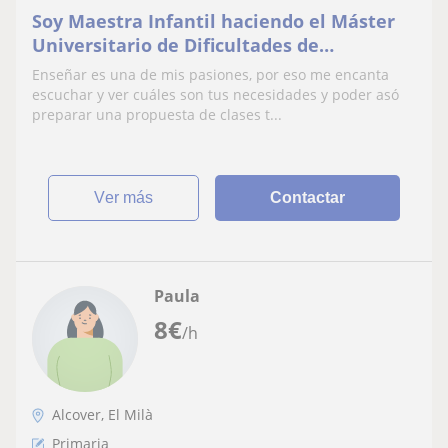
Soy Maestra Infantil haciendo el Máster
Universitario de Dificultades de
Aprendizaje en la UOC y aspirante a
Enseñar es una de mis pasiones, por eso me encanta
primaria. Tengo practica en Infantil y he
escuchar y ver cuáles son tus necesidades y poder asó
hecho substituciones como PT en escuelas
preparar una propuesta de clases t...
con niños de primaria.
ver más
Contactar
Paula
8
€
/h
Alcover, El Milà
Primaria