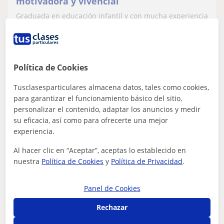
motivadora y vivencial
Graduada en educación infantil y con mucha experiencia
en maestra de refuerzo, donde mi pasión son las
matemáticas y sociales. También la m...
Política de Cookies
ver más
Contactar
Tusclasesparticulares almacena datos, tales como cookies,
para garantizar el funcionamiento básico del sitio,
personalizar el contenido, adaptar los anuncios y medir
su eficacia, así como para ofrecerte una mejor
Aina
experiencia.
★
5,0
(2 valoraciones)
Al hacer clic en “Aceptar”, aceptas lo establecido en
13
€
nuestra
Política de Cookies
y
Política de Privacidad
.
/h
1ª clase gratis
Alcover, Reus, Tarragona Capi...
Panel de Cookies
Primaria
Rechazar
Médica opositora al MIR, ofrece clases de