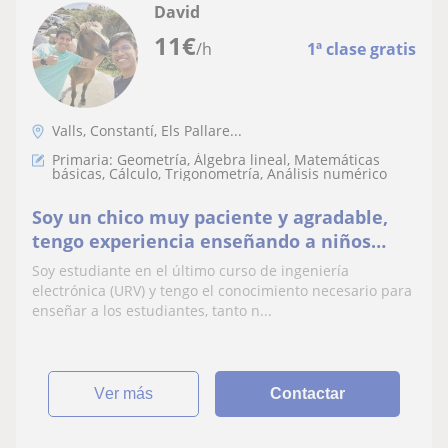
David
11
€
/h
1ª clase gratis
Valls, Constantí, Els Pallare...
Primaria: Geometría, Álgebra lineal, Matemáticas
básicas, Cálculo, Trigonometría, Análisis numérico
Soy un chico muy paciente y agradable,
tengo experiencia enseñando a niños
pero estoy capacitado para enseñar a
Soy estudiante en el último curso de ingeniería
jóvenes. Además de esto, siempre me han
electrónica (URV) y tengo el conocimiento necesario para
gustado los números así que puedo
enseñar a los estudiantes, tanto n...
enseñar matemáticas (álgebra lineal,
análisis matemático, geometría,
ver más
Contactar