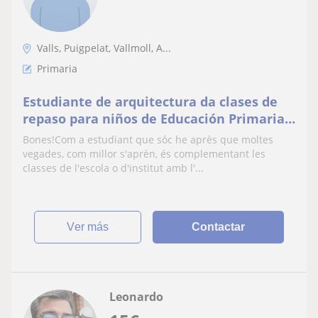
Valls, Puigpelat, Vallmoll, A...
Primaria
Estudiante de arquitectura da clases de
repaso para niños de Educación Primaria y
ESO
Bones!Com a estudiant que sóc he après que moltes
vegades, com millor s'aprèn, és complementant les
classes de l'escola o d'institut amb l'...
ver más
Contactar
Leonardo