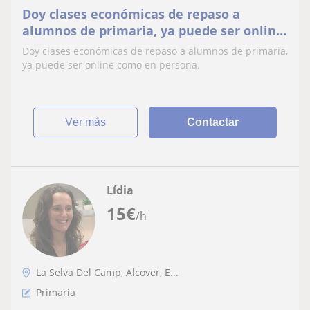
Doy clases económicas de repaso a
alumnos de primaria, ya puede ser online
como en persona
Doy clases económicas de repaso a alumnos de primaria,
ya puede ser online como en persona.
ver más
Contactar
Lídia
15
€
/h
La Selva Del Camp, Alcover, E...
Primaria