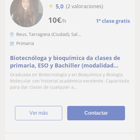
★
5,0
(2 valoraciones)
10
€
/h
1ª clase gratis
Reus, Tarragona (Ciudad), Sal...
Primaria
Biotecnóloga y bioquímica da clases de
primaria, ESO y Bachiller (modalidad
científico-biológica)
Graduada en Biotecnología y en Bioquímica y Biología
Molecular con historial académico excelente. Capacitada
para dar clases de cualquier a...
ver más
Contactar