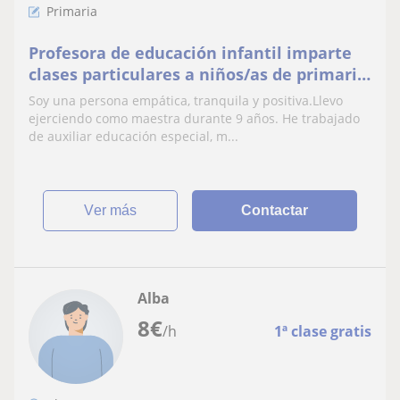
Primaria
Profesora de educación infantil imparte
clases particulares a niños/as de primaria
y secundaria
Soy una persona empática, tranquila y positiva.Llevo
ejerciendo como maestra durante 9 años. He trabajado
de auxiliar educación especial, m...
ver más
Contactar
Alba
8
€
/h
1ª clase gratis