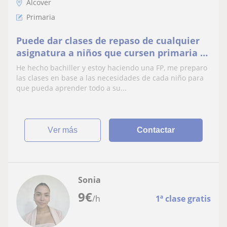
Alcover
Primaria
Puede dar clases de repaso de cualquier
asignatura a niños que cursen primaria o
la ESO
He hecho bachiller y estoy haciendo una FP, me preparo
las clases en base a las necesidades de cada niño para
que pueda aprender todo a su...
ver más
Contactar
Sonia
9
€
/h
1ª clase gratis