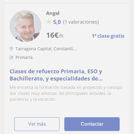
Angel
★
5,0
(1 valoraciones)
16
€
/h
1ª clase gratis
Tarragona Capital, Constantí,...
Primaria
Clases de refuerzo Primaria, ESO y
Bachillerato, y especialidades de
programación y robótica
Me encanta la formación basada en proyectos y consigo
dar clases muy amenas. Mi principales virtudes, la
paciencia y la vocación.
ver más
Contactar