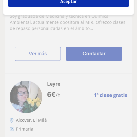
Aceptar
Biología (y variantes) a alumnos de
primaria, secundaria y bachillerato
Soy graduada de Medicina y técnica en Química
Ambiental, actualmente opositora al MIR. Ofrezco clases
de repaso personalizadas en el ámbito...
ver más
Contactar
Leyre
6
€
/h
1ª clase gratis
Alcover, El Milà
Primaria