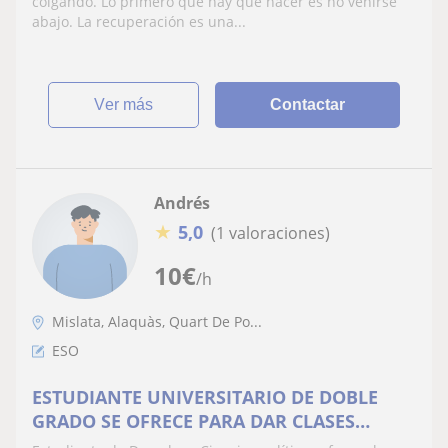
colgando. Lo primero que hay que hacer es no venirse
abajo. La recuperación es una...
ver más
Contactar
Andrés
★
5,0
(1 valoraciones)
10
€
/h
Mislata, Alaquàs, Quart De Po...
ESO
ESTUDIANTE UNIVERSITARIO DE DOBLE
GRADO SE OFRECE PARA DAR CLASES
PARTICULARES