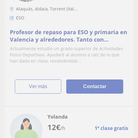
Alaquàs, Aldaia, Torrent (Val...
ESO
Profesor de repaso para ESO y primaria en
Valencia y alrededores. Tanto con
posibilidad de desplazarse como para
Actualmente estudio un grado superior de Actividades
clases online. Titulado en bachillerato
Físico Deportivas. Ayudaré al alumno a raíz de lo que
han dado en clase, resolviéndole...
ver más
Contactar
Yolanda
12
€
/h
1ª clase gratis