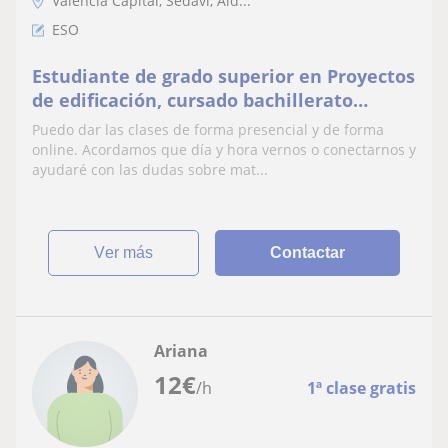
Valencia Capital, Sedaví, Ald...
ESO
Estudiante de grado superior en Proyectos
de edificación, cursado bachillerato
científico-tecnológico.
Puedo dar las clases de forma presencial y de forma
online. Acordamos que día y hora vernos o conectarnos y
ayudaré con las dudas sobre mat...
ver más
Contactar
Ariana
12
€
/h
1ª clase gratis