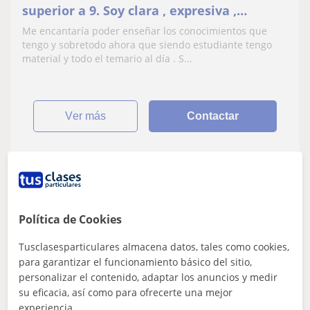
superior a 9. Soy clara , expresiva ,
original , paciente y muy responsable.
Me encantaría poder enseñar los conocimientos que
tengo y sobretodo ahora que siendo estudiante tengo
material y todo el temario al día . S...
ver más
Contactar
Lucia
10
€
/h
Política de Cookies
Tusclasesparticulares almacena datos, tales como cookies,
para garantizar el funcionamiento básico del sitio,
Alaquàs, Aldaia, Picanya, Tor...
personalizar el contenido, adaptar los anuncios y medir
ESO
su eficacia, así como para ofrecerte una mejor
experiencia.