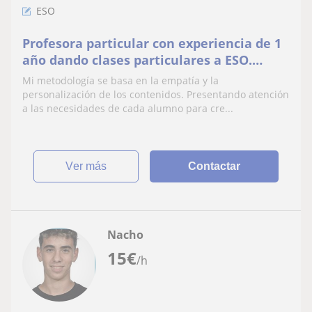
ESO
Profesora particular con experiencia de 1
año dando clases particulares a ESO.
Imparto clases de forma online y
Mi metodología se basa en la empatía y la
presencial
personalización de los contenidos. Presentando atención
a las necesidades de cada alumno para cre...
ver más
Contactar
Nacho
15
€
/h