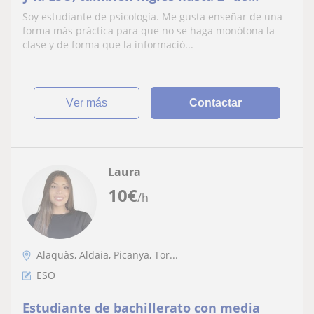
bachiller
Soy estudiante de psicología. Me gusta enseñar de una
forma más práctica para que no se haga monótona la
clase y de forma que la informació...
ver más
Contactar
Laura
10
€
/h
Alaquàs, Aldaia, Picanya, Tor...
ESO
Estudiante de bachillerato con media