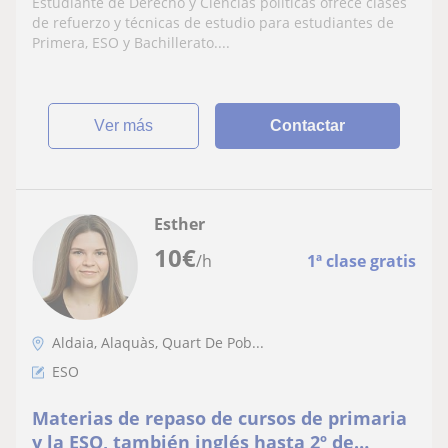
Estudiante de Derecho y Ciencias políticas ofrece clases
de refuerzo y técnicas de estudio para estudiantes de
Primera, ESO y Bachillerato....
ver más
Contactar
Esther
10
€
/h
1ª clase gratis
Aldaia, Alaquàs, Quart De Pob...
ESO
Materias de repaso de cursos de primaria
y la ESO, también inglés hasta 2º de