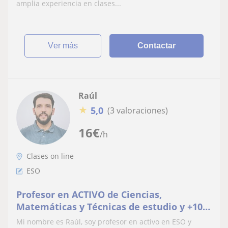
amplia experiencia en clases...
ver más
Contactar
Raúl
★
5,0
(3 valoraciones)
16
€
/h
Clases on line
ESO
Profesor en ACTIVO de Ciencias,
Matemáticas y Técnicas de estudio y +10
años de experiencia en Clases
Mi nombre es Raúl, soy profesor en activo en ESO y