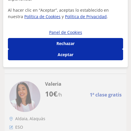
Refuerzo escolar adaptado a tus
necesidades: clases particulares a
Al hacer clic en “Aceptar”, aceptas lo establecido en
nuestra
Política de Cookies
y
Política de Privacidad
.
domicilio para Primaria y ESO
Soy estudiante de tercer curso del Grado en Farmacia en
la Universidad de Valencia y me ofrezco para dar clases
particulares a niños de Pri...
Panel de Cookies
Rechazar
Aceptar
ver más
Contactar
Valeria
10
€
/h
1ª clase gratis
Aldaia, Alaquàs
ESO