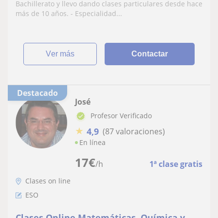
Particulares. Clases on-line
Bachillerato y llevo dando clases particulares desde hace
más de 10 años. - Especialidad...
ver más
Contactar
Destacado
José
Profesor Verificado
★
4,9
(87 valoraciones)
En línea
17
€
/h
1ª clase gratis
Clases on line
ESO
Clases Online Matemáticas, Química y