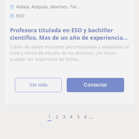
Aldaia, Alaquàs, Manises, Tor...
ESO
Profesora titulada en ESO y bachiller
científico. Mas de un año de experiencia
impartiendo clases de apoyo de diversas
Clases de apoyo escolares personalizadas y adaptadas al
asignaturas
nivel y forma de estudio de los alumnos. Las clases
pueden ser impartidas de forma...
ver más
Contactar
1
2
3
4
5
6
...