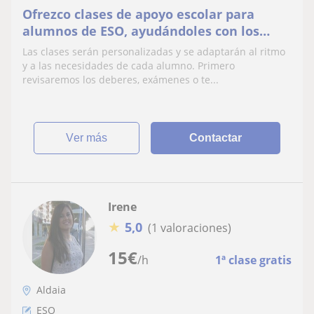
Ofrezco clases de apoyo escolar para
alumnos de ESO, ayudándoles con los
deberes y la preparación de exámenes.
Las clases serán personalizadas y se adaptarán al ritmo
y a las necesidades de cada alumno. Primero
revisaremos los deberes, exámenes o te...
ver más
Contactar
Irene
★
5,0
(1 valoraciones)
15
€
/h
1ª clase gratis
Aldaia
ESO