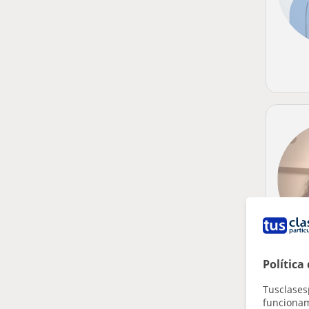
Política
Tusclases
funcionami