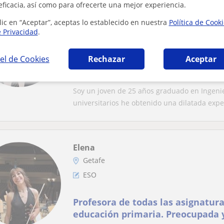
eficacia, así como para ofrecerte una mejor experiencia.
Mario
Madrid (Ciudad), Alcorcón, Ge...
lic en “Aceptar”, aceptas lo establecido en nuestra
Política de Cook
e Privacidad
.
ESO
el de Cookies
Rechazar
Aceptar
Clases particulares de cualquier
Superior recién graduado
Soy un joven de 25 años graduado en Ingeni
universitarios he obtenido una dilatada exper
Elena
Getafe
ESO
Profesora de todas las asignatura
educación primaria. Preocupada y