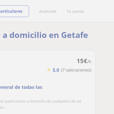
particulares
Anúnciate
Tu cuenta
 a domicilio en Getafe
15
€
/h
★
5,0
(7 valoraciones)
eneral de todas las
s particulares a domicilio de cualquiera de las
n...