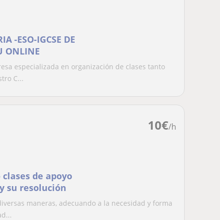
IA -ESO-IGCSE DE
U ONLINE
a especializada en organización de clases tanto
tro C...
10
€
/h
o clases de apoyo
y su resolución
 diversas maneras, adecuando a la necesidad y forma
d...