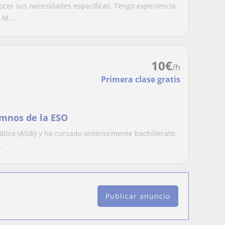
cer sus necesidades específicas. Tengo experiencia
 M...
10
€
/h
Primera clase gratis
umnos de la ESO
tica (ASIR) y he cursado anteriormente bachillerato
.
Publicar anuncio