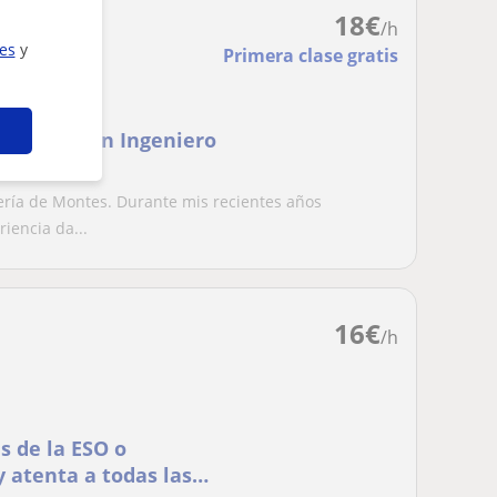
18
€
/h
ies
y
Primera clase gratis
 materia con Ingeniero
ería de Montes. Durante mis recientes años
iencia da...
16
€
/h
s de la ESO o
 atenta a todas las