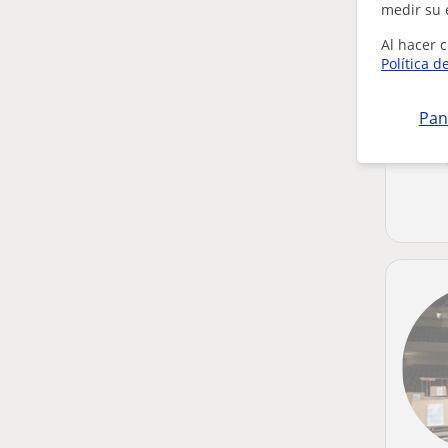
medir su 
Al hacer c
Política d
Pan