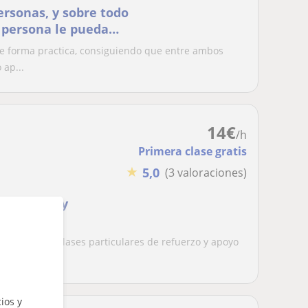
ersonas, y sobre todo
 persona le pueda
de forma practica, consiguiendo que entre ambos
 ap...
14
€
/h
Primera clase gratis
★
5,0
(3 valoraciones)
, vocación y
cología. Doy clases particulares de refuerzo y apoyo
ios y