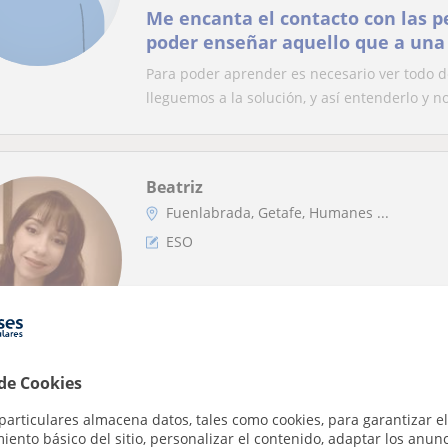
Me encanta el contacto con las p
poder enseñar aquello que a una
costar más entender.
Para poder aprender es necesario ver todo 
lleguemos a la solución, y así entenderlo y no
Beatriz
Fuenlabrada, Getafe, Humanes ...
ESO
Profesora particular. Experiencia
resultados
Me llamo Beatriz, tengo 30 años y estudio Psi
escolar de Primaria y ESO desde hace diez...
 de Cookies
particulares almacena datos, tales como cookies, para garantizar el
ento básico del sitio, personalizar el contenido, adaptar los anunc