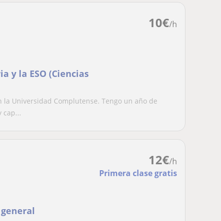
10
€
/h
ia y la ESO (Ciencias
en la Universidad Complutense. Tengo un año de
 cap...
12
€
/h
Primera clase gratis
 general