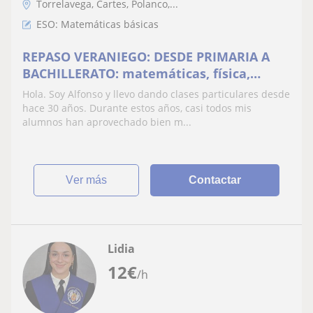
Torrelavega, Cartes, Polanco,...
ESO: Matemáticas básicas
REPASO VERANIEGO: DESDE PRIMARIA A
BACHILLERATO: matemáticas, física,
química, lengua, inglés
Hola. Soy Alfonso y llevo dando clases particulares desde
hace 30 años. Durante estos años, casi todos mis
alumnos han aprovechado bien m...
ver más
Contactar
Lidia
12
€
/h