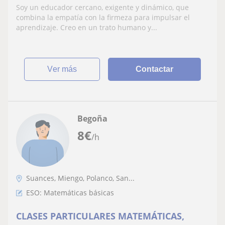
ofrece clases particulares en Cantabria.
Soy un educador cercano, exigente y dinámico, que
combina la empatía con la firmeza para impulsar el
aprendizaje. Creo en un trato humano y...
ver más
Contactar
Begoña
8
€
/h
Suances, Miengo, Polanco, San...
ESO: Matemáticas básicas
CLASES PARTICULARES MATEMÁTICAS,