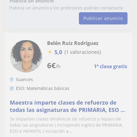
Publica un anuncio
Publica un anuncio y los profesores podrán contactarte
Publicar anuncio
Belén Ruiz Rodríguez
★
5,0
(1 valoraciones)
6
€
/h
1ª clase gratis
Suances
ESO: Matemáticas básicas
Maestra imparte clases de refuerzo de
todas las asignaturas de PRIMARIA, ESO e
INAFANTIL( inicio lectoescritura y pre-
Se imparten clases dinámicas de refuerzo y repaso de
matemáticas)
todas las asignaturas ( incluyendo inglés) de PRIMARIA,
ESO e INFANTIL ( iniciación a...