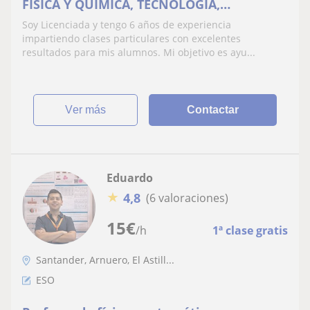
FISICA Y QUIMICA, TECNOLOGIA,
ECONOMIA
Soy Licenciada y tengo 6 años de experiencia
impartiendo clases particulares con excelentes
resultados para mis alumnos. Mi objetivo es ayu...
ver más
Contactar
Eduardo
★
4,8
(6 valoraciones)
15
€
/h
1ª clase gratis
Santander, Arnuero, El Astill...
ESO