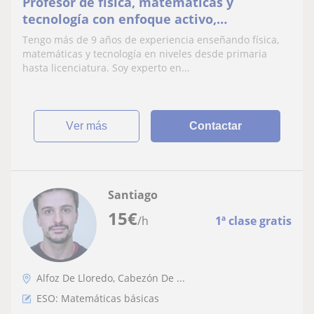
Profesor de física, matemáticas y
tecnología con enfoque activo,
especializado en formación práctica y
Tengo más de 9 años de experiencia enseñando física,
efectiva
matemáticas y tecnología en niveles desde primaria
hasta licenciatura. Soy experto en...
ver más
Contactar
Santiago
15
€
/h
1ª clase gratis
Alfoz De Lloredo, Cabezón De ...
ESO: Matemáticas básicas