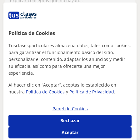
explicar conceptos que no hayan...
ver más
Contactar
Política de Cookies
Tusclasesparticulares almacena datos, tales como cookies,
para garantizar el funcionamiento básico del sitio,
Ana
personalizar el contenido, adaptar los anuncios y medir
★
4,8
(6 valoraciones)
su eficacia, así como para ofrecerte una mejor
experiencia.
15
€
/h
1ª clase gratis
Al hacer clic en “Aceptar”, aceptas lo establecido en
nuestra
Política de Cookies
y
Política de Privacidad
.
Torrelavega, Cartes, Polanco,...
ESO: Cálculo, Matemáticas básicas, Matemáticas
discretas
Panel de Cookies
Rechazar
Maestra de Educación Primaria imparte
clases particulares. También para E.S.O
Aceptar
Soy maestra de Educación Primaria, con mención en