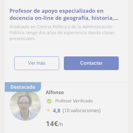
Profesor de apoyo especializado en
docencia on-line de geografía, historia,
historia del arte, conocimiento del medio
Graduado en Ciencia Política y de la Administración
e inglés
Pública, tengo dos años de experiencia dando clases
presenciales.
ver más
Contactar
Destacado
Alfonso
Profesor Verificado
★
4,8
(10 valoraciones)
14
€
/h