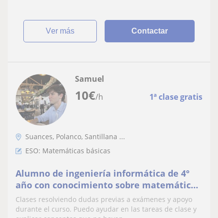
ver más
Contactar
Samuel
10
€
/h
1ª clase gratis
Suances, Polanco, Santillana ...
ESO: Matemáticas básicas
Alumno de ingeniería informática de 4°
año con conocimiento sobre matemáticas
y capacidad de aprender con el fin de
Clases resolviendo dudas previas a exámenes y apoyo
enseñar
durante el curso. Puedo ayudar en las tareas de clase y