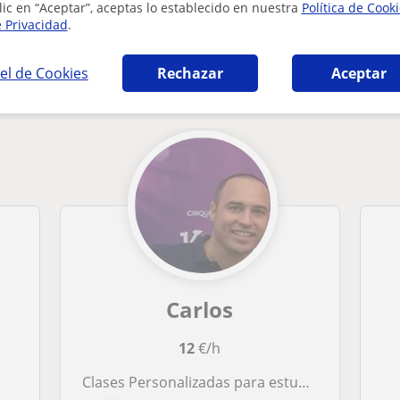
lic en “Aceptar”, aceptas lo establecido en nuestra
Política de Cook
e Privacidad
.
st Certificate in English en Valencia que pue
el de Cookies
Rechazar
Aceptar
Carlos
12
€/h
Clases Personalizadas para estudiantes o profesionales