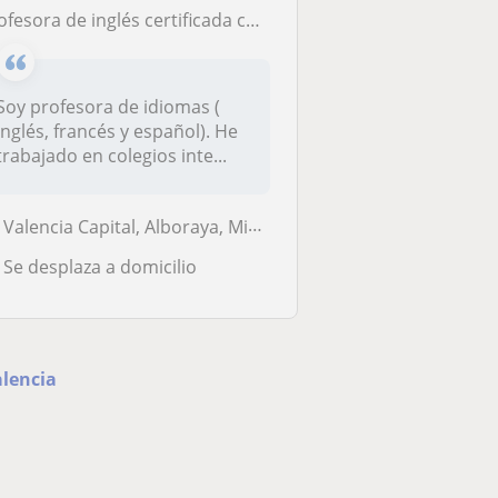
ofesora de inglés certificada con el título CELTA
Soy profesora de idiomas (
inglés, francés y español). He
trabajado en colegios inte...
Valencia Capital, Alboraya, Mislata, Tavernes Blanques
Se desplaza a domicilio
alencia