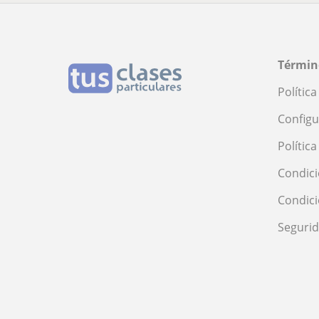
Términ
Polític
Configu
Polític
Condici
Condic
Seguri