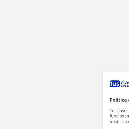
Política
Tusclases
funcionami
medir su 