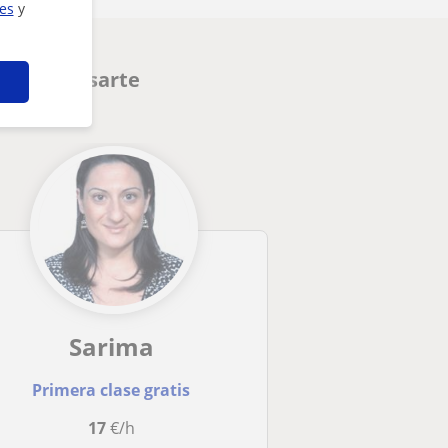
ies
y
den interesarte
Sarima
Primera clase gratis
17
€/h