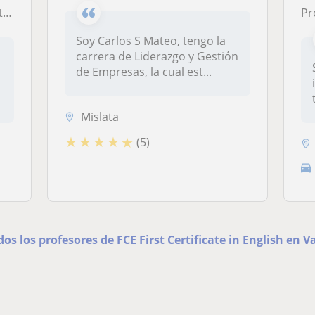
és
Pr
Soy Carlos S Mateo, tengo la
carrera de Liderazgo y Gestión
de Empresas, la cual est...
Mislata
★
★
★
★
★
(5)
dos los profesores de FCE First Certificate in English en V