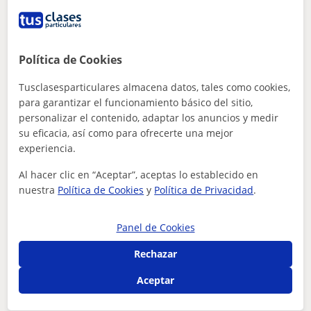
Joicel
Política de Cookies
10
€
/h
Tusclasesparticulares almacena datos, tales como cookies,
para garantizar el funcionamiento básico del sitio,
personalizar el contenido, adaptar los anuncios y medir
Valencia Capital, Xirivella, ...
su eficacia, así como para ofrecerte una mejor
experiencia.
Español para extranjeros
Al hacer clic en “Aceptar”, aceptas lo establecido en
ESPAÑOL 100% CONVERSACIONAL
nuestra
Política de Cookies
y
Política de Privacidad
.
Profesional en Administracion de empresas. Músico con
más de 10 años de experiencia. Adaptable a tu nivel de
Panel de Cookies
aprendizaje. Clases personaliz...
Rechazar
Aceptar
ver más
Contactar