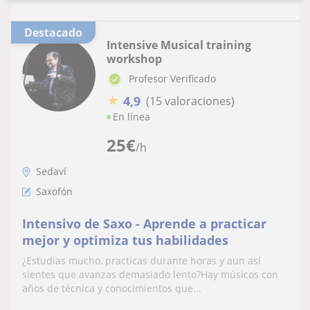
Destacado
Intensive Musical training
workshop
Profesor Verificado
★
4,9
(15 valoraciones)
En línea
25
€
/h
Sedaví
Saxofón
Intensivo de Saxo - Aprende a practicar
mejor y optimiza tus habilidades
¿Estudias mucho, practicas durante horas y aun así
sientes que avanzas demasiado lento?Hay músicos con
años de técnica y conocimientos que...