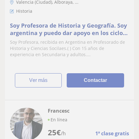
Valencia (Ciudad), Alboraya, ...
Historia
Soy Profesora de Historia y Geografía. Soy
argentina y puedo dar apoyo en los ciclos
de ESO y Bachillerato y nivel
Soy Profesora, recibida en Argentina en Profesorado de
Universitario.
Historia y Ciencias Socilaes.( ) Con 15 años de
experiencia en Secundaria y adultos....
ver más
Contactar
Francesc
En línea
25
€
/h
1ª clase gratis