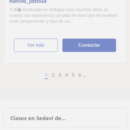
nativo, Joshua
👨🏼‍🏫 Graduado en filología hace muchos años, ya
cuento con experiencia variada en todo tipo de examen,
nivel, preparación, y tipo de cla...
ver más
Contactar
1
2
3
4
5
6
...
Clases en Sedaví de…