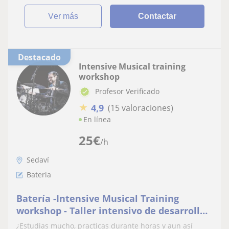
ver más
Contactar
Destacado
Intensive Musical training
workshop
Profesor Verificado
★
4,9
(15 valoraciones)
En línea
25
€
/h
Sedaví
Bateria
Batería -Intensive Musical Training
workshop - Taller intensivo de desarrollo
de habilidades del Bateria
¿Estudias mucho, practicas durante horas y aun así