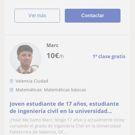
ver más
Contactar
Marc
10
€
/h
1ª clase gratis
Valencia Ciudad
Matemáticas: Matemáticas básicas
Joven estudiante de 17 años, estudiante
de ingeniería civil en la universidad
Politècnica de valencia. Matemáticas y
¡Hola! Me llamo Marc, tengo 17 años y actualmente estoy
fisica
cursando el grado de Ingeniería Civil en la Universidad
Politécnica de Valencia. Of...