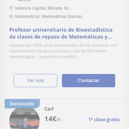
Valencia Capital, Mislata, Se...
Matemáticas: Matemáticas básicas
Profesor universitario de Bioestadística
da clases de repaso de Matemáticas y
Estadística
Adaptación 100% a las necesidades de los alumnos, con
explicaciones claras y concisas y uso de diferentes
metodologías. La paciencia tambié...
ver más
Contactar
Destacado
Carl
14
€
/h
1ª clase gratis