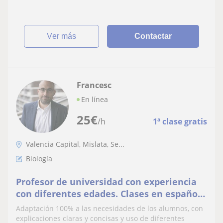
ver más
Contactar
Francesc
En línea
25
€
/h
1ª clase gratis
Valencia Capital, Mislata, Se...
Biología
Profesor de universidad con experiencia
con diferentes edades. Clases en español
o en inglés.
Adaptación 100% a las necesidades de los alumnos, con
explicaciones claras y concisas y uso de diferentes