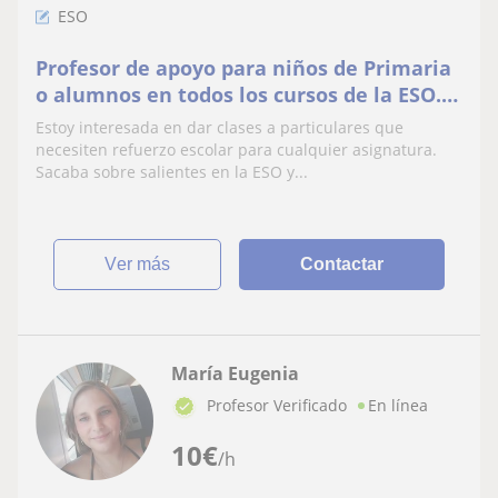
ESO
Profesor de apoyo para niños de Primaria
o alumnos en todos los cursos de la ESO.
Soy estudiante universitaria con
Estoy interesada en dar clases a particulares que
matrículas de honor en bachillerato
necesiten refuerzo escolar para cualquier asignatura.
Sacaba sobre salientes en la ESO y...
ver más
Contactar
María Eugenia
Profesor Verificado
En línea
10
€
/h