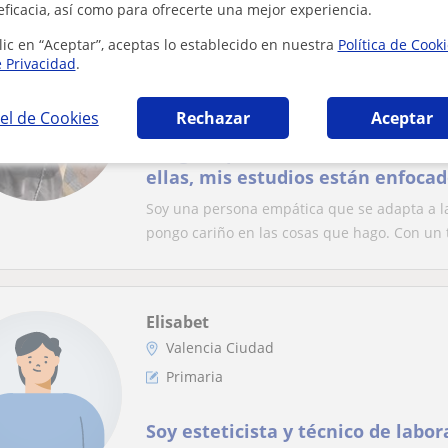
eficacia, así como para ofrecerte una mejor experiencia.
Maria
lic en “Aceptar”, aceptas lo establecido en nuestra
Política de Cook
e Privacidad
.
Valencia Ciudad
Primaria
el de Cookies
Rechazar
Aceptar
Tengo experiencia con niños con d
ellas, mis estudios están enfocad
diversidad,pero he tratado con t
Soy una persona empática que se adapta a la
pongo cariño en las cosas que hago. Con un t
Elisabet
Valencia Ciudad
Primaria
Soy esteticista y técnico de labo