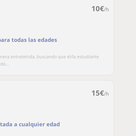
10
€
/h
para todas las edades
anera entretenida, buscando que el/la estudiante
do...
15
€
/h
ptada a cualquier edad