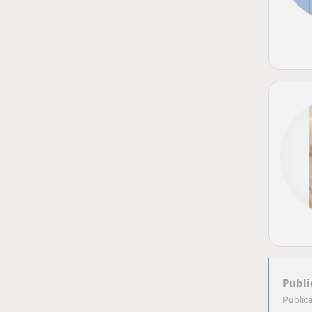
Publi
Public