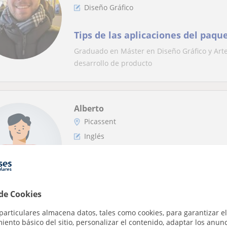
Diseño Gráfico
Tips de las aplicaciones del paq
Graduado en Máster en Diseño Gráfico y Arte 
desarrollo de producto
Alberto
Picassent
Inglés
Graduado en Economía con mást
aplicadas y certificado con nivel 
presenciales en Valencia y
No te daré el tostón con la teoría, iremos a l
 de Cookies
para que todo sea una cuestión de lógica y...
particulares almacena datos, tales como cookies, para garantizar el
ento básico del sitio, personalizar el contenido, adaptar los anunc