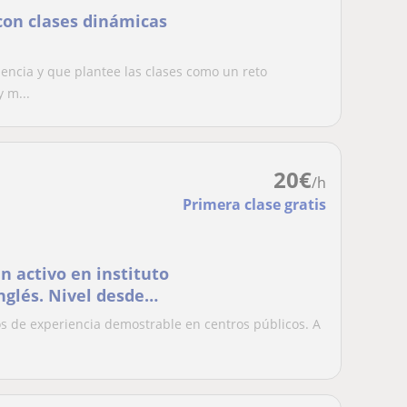
on clases dinámicas
iencia y que plantee las clases como un reto
y m...
20
€
/h
Primera clase gratis
n activo en instituto
nglés. Nivel desde
os de experiencia demostrable en centros públicos. A