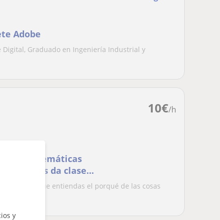
uete Adobe
Digital, Graduado en Ingeniería Industrial y
10
€
/h
er en matemáticas
C1 de inglés da clases
a práctica, a que entiendas el porqué de las cosas
ios y