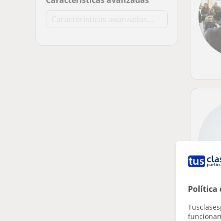
Características avanzadas
Política
Tusclases
funcionami