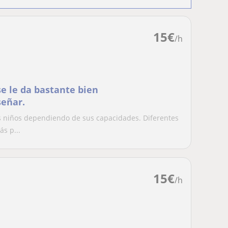
15
€
/h
se le da bastante bien
señar.
s niños dependiendo de sus capacidades. Diferentes
s p...
15
€
/h