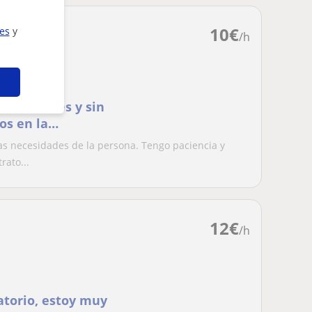
10
€
ies
y
/h
ificultades y sin
os en la
odos
s necesidades de la persona. Tengo paciencia y
rato...
12
€
/h
ratorio, estoy muy