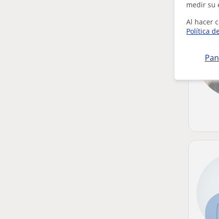
medir su 
Al hacer c
Política d
Pan