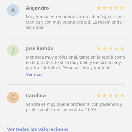
★
★
★
★
★
Alejandro
A
Muy buena entrenadora (zurda además), cercana,
técnica y con muy buena actitud. La recomiendo
sin duda
★
★
★
★
★
Jose Ramón
J
Monitora muy profesional, tanto en la teoría como
en la práctica. Explica muy bien y de forma muy
gráfica e intuitiva. Persona seria y puntual.
Demuestra amplios conocimientos, por lo que
Ver más
puede formar a cualquier persona, sin importar
el nivel que tenga. Un 10 como monitora.
★
★
★
★
★
Carolina
C
Sandra es muy buena profesora, con paciencia y
profesional! La recomiendo al 100%
Ver todas las valoraciones