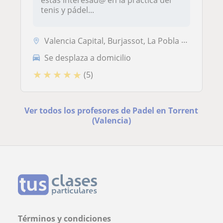
estás interesad@ en la práctica del
tenis y pádel...
Valencia Capital, Burjassot, La Pobla de Vallbona, Manises, Paterna - ...
Se desplaza a domicilio
★
★
★
★
★
(5)
Ver todos los profesores de Padel en Torrent
(Valencia)
Términos y condiciones