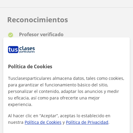
Reconocimientos
Profesor verificado
Sandra tiene el Perfil Verificado
Política de Cookies
Tusclasesparticulares almacena datos, tales como cookies,
para garantizar el funcionamiento básico del sitio,
¿Quieres saber más de Sandra?
personalizar el contenido, adaptar los anuncios y medir
Datos verificados
su eficacia, así como para ofrecerte una mejor
★
★
★
★
★
10 valoraciones
experiencia.
Ver perfil
Al hacer clic en “Aceptar”, aceptas lo establecido en
nuestra
Política de Cookies
y
Política de Privacidad
.