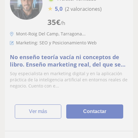
★
5,0
(2 valoraciones)
35
€
/h
Mont-Roig Del Camp, Tarragona...
Marketing: SEO y Posicionamiento Web
No enseño teoría vacía ni conceptos de
libro. Enseño marketing real, del que se
aplica, del que vende, del que hace crecer
Soy especialista en marketing digital y en la aplicación
negocio
práctica de la inteligencia artificial en entornos reales de
negocio. Cuento con e...
ver más
Contactar