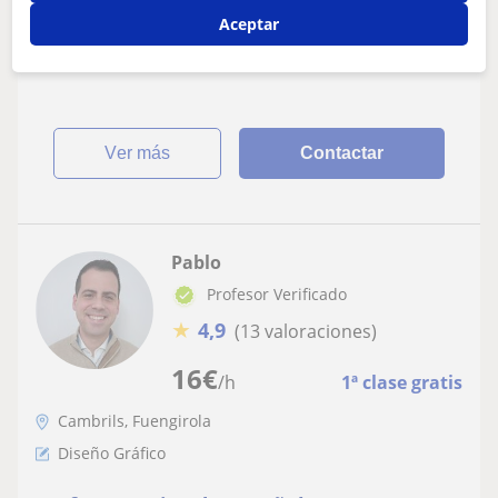
Soy bailarina profesional y doy clases particulares de
Aceptar
danza para todas las edades y niveles, adaptando
diferentes métodos según las cualid...
ver más
Contactar
Pablo
Profesor Verificado
★
4,9
(13 valoraciones)
16
€
/h
1ª clase gratis
Cambrils, Fuengirola
Diseño Gráfico