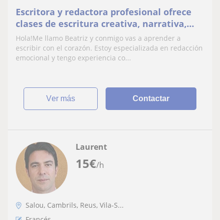
Escritora y redactora profesional ofrece
clases de escritura creativa, narrativa,
literatura y similares
Hola!Me llamo Beatriz y conmigo vas a aprender a
escribir con el corazón. Estoy especializada en redacción
emocional y tengo experiencia co...
ver más
Contactar
Laurent
15
€
/h
Salou, Cambrils, Reus, Vila-S...
Francés