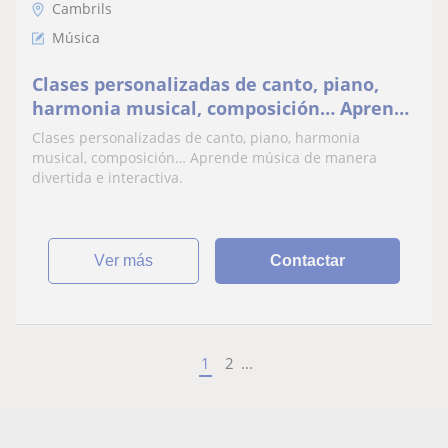
Cambrils
Música
Clases personalizadas de canto, piano,
harmonia musical, composición… Aprende
música de manera divertida e interactiva
Clases personalizadas de canto, piano, harmonia
musical, composición… Aprende música de manera
divertida e interactiva.
ver más
Contactar
1
2
...