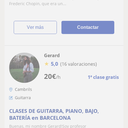
Frederic Chopin, que era un...
ver más
Contactar
Gerard
★
5,0
(16 valoraciones)
20
€
/h
1ª clase gratis
Cambrils
Guitarra
CLASES DE GUITARRA, PIANO, BAJO,
BATERÍA en BARCELONA
Buenas, mi nombre Gerard!Soy profesor