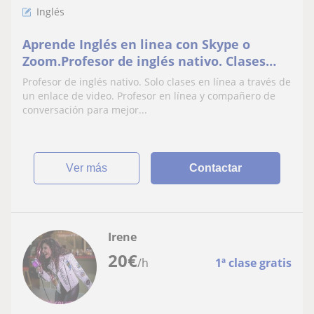
Inglés
Aprende Inglés en linea con Skype o
Zoom.Profesor de inglés nativo. Clases
privadas para individuos o grupos.
Profesor de inglés nativo. Solo clases en línea a través de
Preparación de exámenes o
un enlace de video. Profesor en línea y compañero de
conversaciones
conversación para mejor...
ver más
Contactar
Irene
20
€
/h
1ª clase gratis