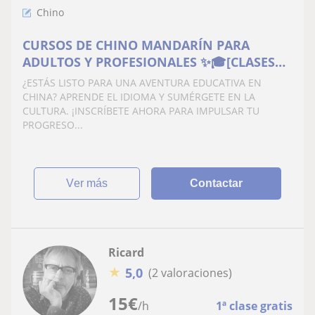
Chino
CURSOS DE CHINO MANDARÍN PARA
ADULTOS Y PROFESIONALES ✨🎓[CLASES
ONLINE Y PRESENCIALES EN TARRAGONA ]
¿ESTÁS LISTO PARA UNA AVENTURA EDUCATIVA EN
CHINA? APRENDE EL IDIOMA Y SUMÉRGETE EN LA
CULTURA. ¡INSCRÍBETE AHORA PARA IMPULSAR TU
PROGRESO...
ver más
Contactar
Ricard
★
5,0
(2 valoraciones)
15
€
/h
1ª clase gratis