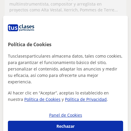
multiinstrumentista, compositor y arreglista en
proyectos como Alta Vestal, Xerrich, Pommes de Terre...
ver más
Contactar
Política de Cookies
Tusclasesparticulares almacena datos, tales como cookies,
para garantizar el funcionamiento básico del sitio,
Laia
personalizar el contenido, adaptar los anuncios y medir
15
€
/h
1ª clase gratis
su eficacia, así como para ofrecerte una mejor
experiencia.
Al hacer clic en “Aceptar”, aceptas lo establecido en
Cambrils
nuestra
Política de Cookies
y
Política de Privacidad
.
Danza
Panel de Cookies
Imparto clases particulares de danza
clásica y contemporánea
Rechazar