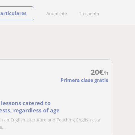
particulares
Anúnciate
Tu cuenta
20
€
/h
Primera clase gratis
 lessons catered to
sts, regardless of age
th an English Literature and Teaching English as a
...