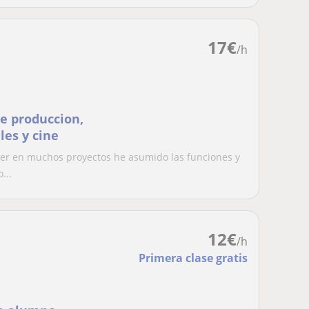
17
€
/h
de produccion,
les y cine
ucer en muchos proyectos he asumido las funciones y
...
12
€
/h
Primera clase gratis