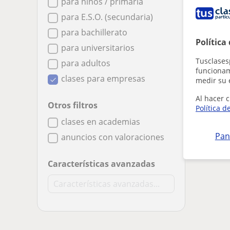
para niños / primaria
para E.S.O. (secundaria)
para bachillerato
Política
para universitarios
Tusclases
para adultos
funcionami
clases para empresas
medir su 
Al hacer c
Otros filtros
Política d
clases en academias
Pan
anuncios con valoraciones
Características avanzadas