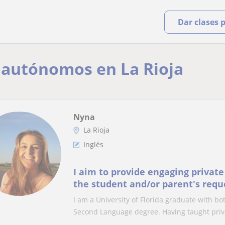
Dar clases 
 autónomos en La Rioja
Nyna
La Rioja
Inglés
I aim to provide engaging private
the student and/or parent's reque
I am a University of Florida graduate with bo
Second Language degree. Having taught priva