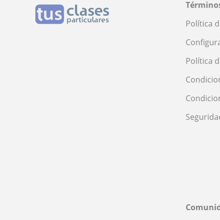
Términos
Política 
Configur
Política 
Condicio
Condicio
Segurida
Comuni