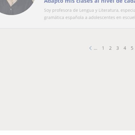
Adapto mis clases al nivel de ca
Soy profesora de Lengua y Literatura, especi
gramática española a adolescentes en escuel
...
1
2
3
4
5