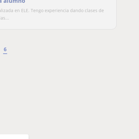
da alumno
alizada en ELE. Tengo experiencia dando clases de
as...
6