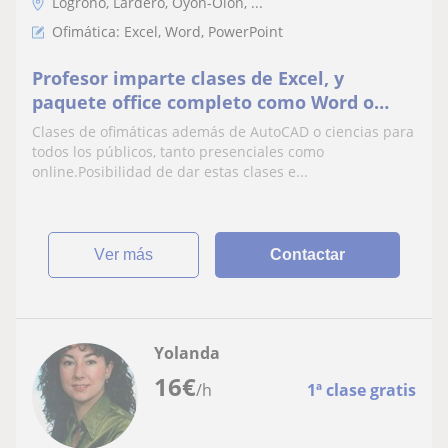
Logroño, Lardero, Oyón-Oion, ...
Ofimática: Excel, Word, PowerPoint
Profesor imparte clases de Excel, y
paquete office completo como Word o
PowerPoint, nivel principiante, medio o
Clases de ofimáticas además de AutoCAD o ciencias para
alto para todos públicos
todos los públicos, tanto presenciales como
online.Posibilidad de dar estas clases e...
ver más
Contactar
Yolanda
16
€
/h
1ª clase gratis