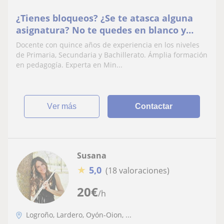
¿Tienes bloqueos? ¿Se te atasca alguna
asignatura? No te quedes en blanco y
llámanos. Preparamos todos los niveles,
Docente con quince años de experiencia en los niveles
aprobar es fácil si sabes cómo
de Primaria, Secundaria y Bachillerato. Ámplia formación
en pedagogía. Experta en Min...
ver más
Contactar
Susana
★
5,0
(18 valoraciones)
20
€
/h
Logroño, Lardero, Oyón-Oion, ...