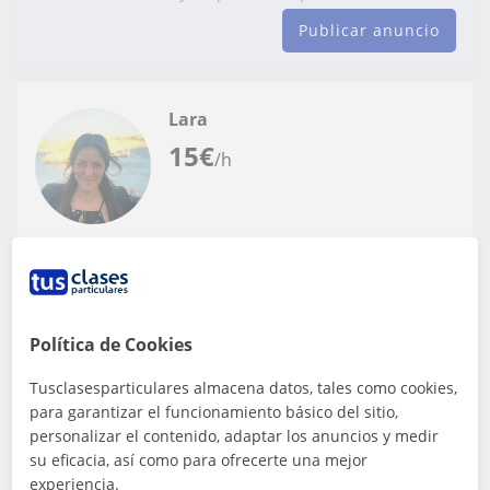
Publicar anuncio
Lara
15
€
/h
Logroño, Lardero, Villamedian...
Repaso General
Clases particulares de inglés a todos los
Política de Cookies
niveles en Logroño. Más de 15 años de
experiencia
Tusclasesparticulares almacena datos, tales como cookies,
Soy profesora de secundaria licenciada en Filología
para garantizar el funcionamiento básico del sitio,
Inglesa y tengo muchísima experiencia tanto con niños,
como con jóvenes y adultos. He v...
personalizar el contenido, adaptar los anuncios y medir
su eficacia, así como para ofrecerte una mejor
experiencia.