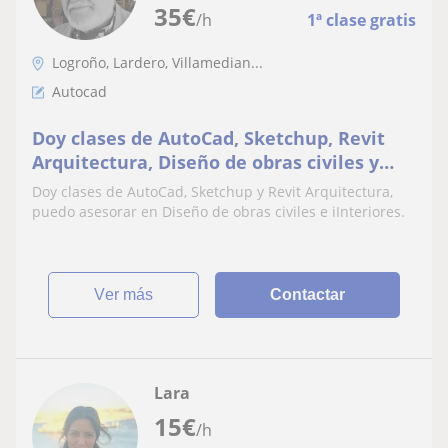
35
€
/h
1ª clase gratis
Logroño, Lardero, Villamedian...
Autocad
Doy clases de AutoCad, Sketchup, Revit
Arquitectura, Diseño de obras civiles y
Diseño de Interiores
Doy clases de AutoCad, Sketchup y Revit Arquitectura,
puedo asesorar en Diseño de obras civiles e iInteriores.
ver más
Contactar
Lara
15
€
/h