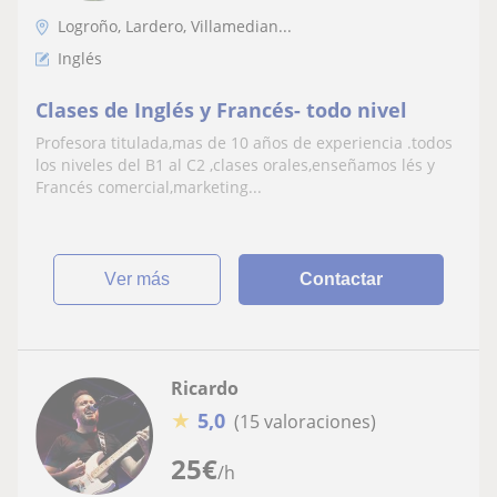
Logroño, Lardero, Villamedian...
Inglés
Clases de Inglés y Francés- todo nivel
Profesora titulada,mas de 10 años de experiencia .todos
los niveles del B1 al C2 ,clases orales,enseñamos lés y
Francés comercial,marketing...
ver más
Contactar
Ricardo
★
5,0
(15 valoraciones)
25
€
/h