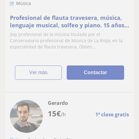
Música
Profesional de flauta travesera, música,
lenguaje musical, solfeo y piano. 15 años
de experiencia
Soy profesional de la música titulada por el
Conservatorio profesional de Música de La Rioja, en la
especialidad de flauta travesera. Obten...
ver más
Contactar
Gerardo
15
€
/h
1ª clase gratis