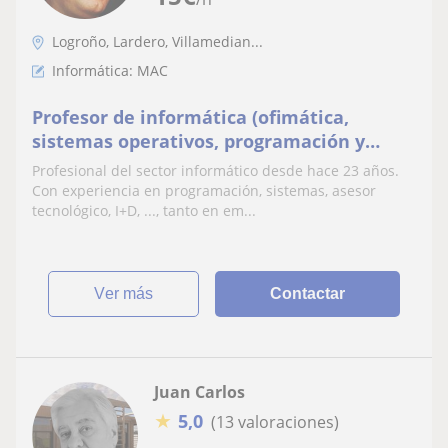
Logroño, Lardero, Villamedian...
Informática: MAC
Profesor de informática (ofimática,
sistemas operativos, programación y
sistemas) básica o apasiona la tecnología
Profesional del sector informático desde hace 23 años.
y disfruto compartiendo conocimientos y
Con experiencia en programación, sistemas, asesor
experiencias en mis clases
tecnológico, I+D, ..., tanto en em...
ver más
Contactar
Juan Carlos
★
5,0
(13 valoraciones)