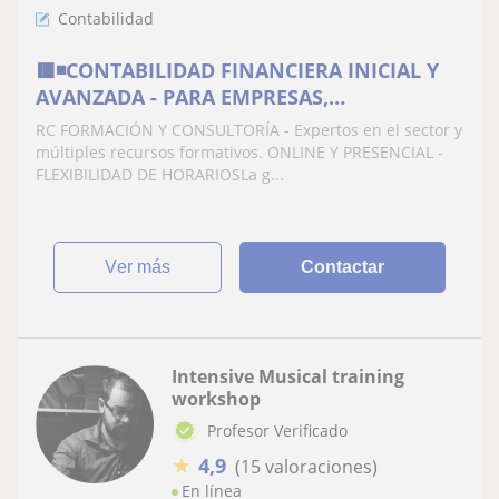
Contabilidad
🟥◾️CONTABILIDAD FINANCIERA INICIAL Y
AVANZADA - PARA EMPRESAS,
AUTÓNOMOS, Y GRUPOS REDUCIDOS
RC FORMACIÓN Y CONSULTORÍA - Expertos en el sector y
múltiples recursos formativos. ONLINE Y PRESENCIAL -
FLEXIBILIDAD DE HORARIOSLa g...
ver más
Contactar
Intensive Musical training
workshop
Profesor Verificado
★
4,9
(15 valoraciones)
En línea