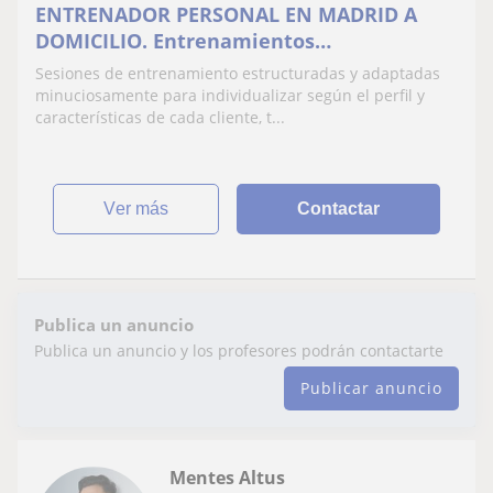
ENTRENADOR PERSONAL EN MADRID A
DOMICILIO. Entrenamientos
individualizados en base a las
Sesiones de entrenamiento estructuradas y adaptadas
característica y exigencias del cliente
minuciosamente para individualizar según el perfil y
características de cada cliente, t...
ver más
Contactar
Publica un anuncio
Publica un anuncio y los profesores podrán contactarte
Publicar anuncio
Mentes Altus