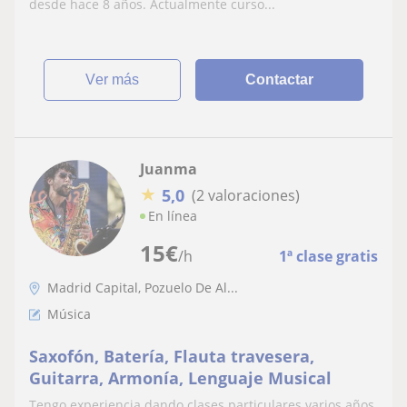
desde hace 8 años. Actualmente curso...
ver más
Contactar
Juanma
★
5,0
(2 valoraciones)
En línea
15
€
/h
1ª clase gratis
Madrid Capital, Pozuelo De Al...
Música
Saxofón, Batería, Flauta travesera,
Guitarra, Armonía, Lenguaje Musical
Tengo experiencia dando clases particulares varios años