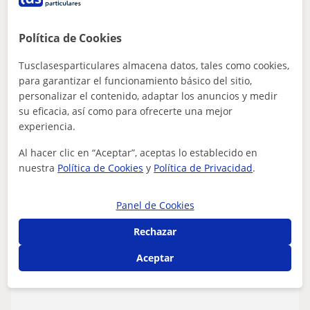
Política de Cookies
Destacado
Native Professional Teachers
Tusclasesparticulares almacena datos, tales como cookies,
Profesor Verificado
para garantizar el funcionamiento básico del sitio,
personalizar el contenido, adaptar los anuncios y medir
★
4,9
(28 valoraciones)
su eficacia, así como para ofrecerte una mejor
20
€
experiencia.
/h
Al hacer clic en “Aceptar”, aceptas lo establecido en
Pozuelo De Alarcón
nuestra
Política de Cookies
y
Política de Privacidad
.
Inglés
Panel de Cookies
🎓Native Teachers. Cursos Fundae
Empresas. Ingles de Negocios
Rechazar
⭐️Profesores expertos en lengua nativa inglesa. Native &
Aceptar
Bilingual Teachers⭐️Gestión sin coste de formación
bonificada en Fundae. Somos Ent...