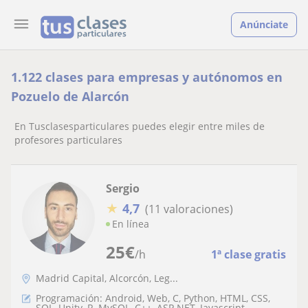
Anúnciate
1.122 clases para empresas y autónomos en
Pozuelo de Alarcón
En Tusclasesparticulares puedes elegir entre miles de
profesores particulares
Sergio
★
4,7
(11 valoraciones)
En línea
25
€
/h
1ª clase gratis
Madrid Capital, Alcorcón, Leg...
Programación: Android, Web, C, Python, HTML, CSS,
SQL, Unity, R, MySQL, C++, ASP.NET, Javascript