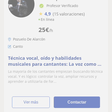
Profesor Verificado
★
4,9
(15 valoraciones)
En línea
25
€
/h
Pozuelo De Alarcón
Canto
Técnica vocal, oído y habilidades
musicales para cantantes: La voz como un
todo
La mayoría de los cantantes empiezan buscando técnica
vocal. Y es lógico: controlar la voz, ampliar recursos y
aprender a utilizarla de for...
ver más
Contactar