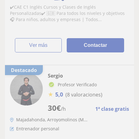
✔️CAE C1 Inglés Cursos y Clases de Inglés
Personalizadas✔️ 🇬🇧 Para todos los niveles y objetivos
🎧 Para niños, adultos y empresas | Todos...
ver más
Contactar
Destacado
Sergio
Profesor Verificado
★
5,0
(8 valoraciones)
30
€
/h
1ª clase gratis
Majadahonda, Arroyomolinos (M...
Entrenador personal