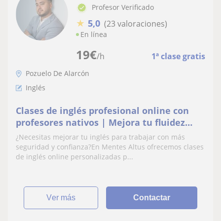
Profesor Verificado
★
5,0
(23 valoraciones)
En línea
19
€
/h
1ª clase gratis
Pozuelo De Alarcón
Inglés
Clases de inglés profesional online con
profesores nativos | Mejora tu fluidez
laboral desde casa
¿Necesitas mejorar tu inglés para trabajar con más
seguridad y confianza?En Mentes Altus ofrecemos clases
de inglés online personalizadas p...
ver más
Contactar