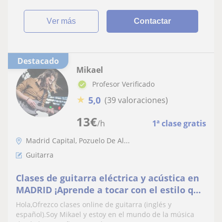
ver más
Contactar
Destacado
Mikael
Profesor Verificado
★
5,0
(39 valoraciones)
13
€
/h
1ª clase gratis
Madrid Capital, Pozuelo De Al...
Guitarra
Clases de guitarra eléctrica y acústica en
MADRID ¡Aprende a tocar con el estilo que
te guste!
Hola,Ofrezco clases online de guitarra (inglés y
español).Soy Mikael y estoy en el mundo de la música