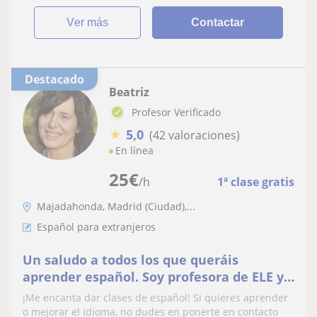
ver más
Contactar
Destacado
Beatriz
Profesor Verificado
★
5,0
(42 valoraciones)
En línea
25
€
/h
1ª clase gratis
Majadahonda, Madrid (Ciudad),...
Español para extranjeros
Un saludo a todos los que queráis
aprender español. Soy profesora de ELE y
arqueóloga. Doy clases muy entretenidas
¡Me encanta dar clases de español! Si quieres aprender
presenciales y on line
o mejorar el idioma, no dudes en ponerte en contacto