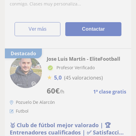
conmigo. Clases muy personaliza...
ver más
Contactar
Destacado
Jose Luis Martín - EliteFootball
Profesor Verificado
★
5,0
(45 valoraciones)
60
€
/h
1ª clase gratis
Pozuelo De Alarcón
Futbol
🥇 Club de fútbol mejor valorado | 🏆
Entrenadores cualificados | ✅ Satisfacción