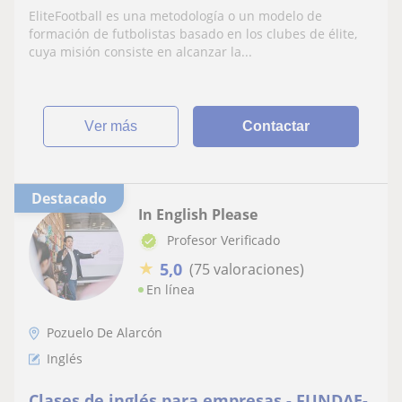
garantizada
EliteFootball es una metodología o un modelo de
formación de futbolistas basado en los clubes de élite,
cuya misión consiste en alcanzar la...
ver más
Contactar
Destacado
In English Please
Profesor Verificado
★
5,0
(75 valoraciones)
En línea
Pozuelo De Alarcón
Inglés
Clases de inglés para empresas - FUNDAE-