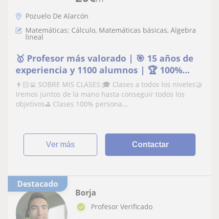
Pozuelo De Alarcón
Matemáticas: Cálculo, Matemáticas básicas, Álgebra
lineal
🥇 Profesor más valorado | 🎯 15 años de
experiencia y 1100 alumnos | 🏆 100%
aprobados
👨🏻‍💻 SOBRE MIS CLASES:🎓 Clases a todos los niveles🤝
Iremos juntos de la mano hasta conseguir todos los
objetivos⛳️ Clases 100% persona...
ver más
Contactar
Destacado
Borja
Profesor Verificado