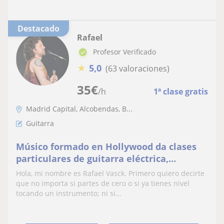
Destacado
Rafael
Profesor Verificado
★
5,0
(63 valoraciones)
35
€
/h
1ª clase gratis
Madrid Capital, Alcobendas, B...
Guitarra
Músico formado en Hollywood da clases
particulares de guitarra eléctrica,
acústica y clásica. Armonía, improvisación
Hola, mi nombre es Rafael Vasck. Primero quiero decirte
que no importa si partes de cero o si ya tienes nivel
tocando un instrumento; ni si...