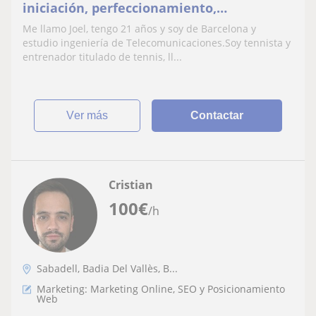
iniciación, perfeccionamiento,
competición)
Me llamo Joel, tengo 21 años y soy de Barcelona y
estudio ingeniería de Telecomunicaciones.Soy tennista y
entrenador titulado de tennis, ll...
ver más
Contactar
Cristian
100
€
/h
Sabadell, Badia Del Vallès, B...
Marketing: Marketing Online, SEO y Posicionamiento
Web