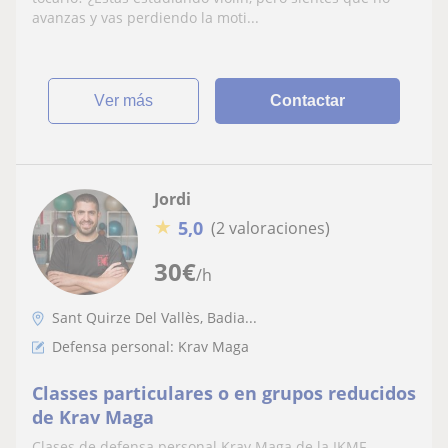
avanzas y vas perdiendo la moti...
ver más
Contactar
Jordi
★
5,0
(2 valoraciones)
30
€
/h
Sant Quirze Del Vallès, Badia...
Defensa personal: Krav Maga
Classes particulares o en grupos reducidos
de Krav Maga
Clases de defensa personal Krav Maga de la IKMF