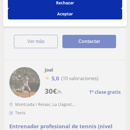
Rechazar
Se imparten clases de batería de nivel iniciación e
intermedio. Baterista con más de 15 años de experiencia
Aceptar
en estudios y escenarios, y co...
ver más
Contactar
Joel
★
5,0
(10 valoraciones)
30
€
/h
1ª clase gratis
Montcada I Reixac, La Llagost...
Tenis
Entrenador profesional de tennis (nivel