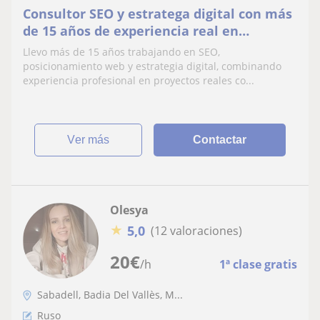
Consultor SEO y estratega digital con más
de 15 años de experiencia real en
proyectos nacionales e internacionales.
Llevo más de 15 años trabajando en SEO,
Doy clases de
posicionamiento web y estrategia digital, combinando
experiencia profesional en proyectos reales co...
ver más
Contactar
Olesya
★
5,0
(12 valoraciones)
20
€
/h
1ª clase gratis
Sabadell, Badia Del Vallès, M...
Ruso