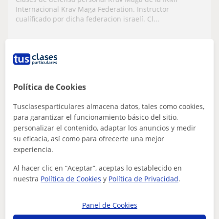
Internacional Krav Maga Federation. Instructor
cualíficado por dicha federacion israelí. Cl...
ver más
Contactar
Política de Cookies
Tusclasesparticulares almacena datos, tales como cookies,
Carlos
para garantizar el funcionamiento básico del sitio,
20
€
/h
1ª clase gratis
personalizar el contenido, adaptar los anuncios y medir
su eficacia, así como para ofrecerte una mejor
experiencia.
Sabadell, Badia Del Vallès, B...
Al hacer clic en “Aceptar”, aceptas lo establecido en
nuestra
Política de Cookies
y
Política de Privacidad
.
Bateria
Clases de batería nivel iniciación e
Panel de Cookies
intermedio, todas las edades