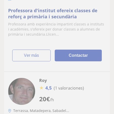
Professora d'institut ofereix classes de
reforç a primària i secundària
Professora amb experiència impartint classes a instituts
i acadèmies, s'ofereix per donar classes a alumnes de
primària i secundària.Llicen...
ver más
Contactar
Roy
★
4,5
(1 valoraciones)
20
€
/h
Terrassa, Matadepera, Sabadel...