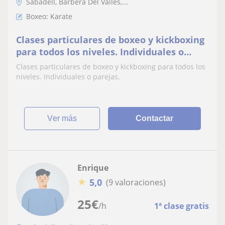
Sabadell, Barberà Del Vallès,...
Boxeo: Karate
Clases particulares de boxeo y kickboxing
para todos los niveles. Individuales o
parejas
Clases particulares de boxeo y kickboxing para todos los
niveles. Individuales o parejas.
ver más
Contactar
Enrique
★
5,0
(9 valoraciones)
25
€
/h
1ª clase gratis