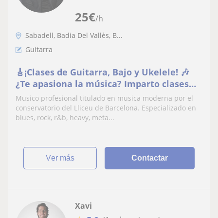
25
€
/h
Sabadell, Badia Del Vallès, B...
Guitarra
🎸¡Clases de Guitarra, Bajo y Ukelele! 🎶
¿Te apasiona la música? Imparto clases
presenciales y online diseñadas para ti •
Musico profesional titulado en musica moderna por el
Método personalizado: Aprende a tu
conservatorio del Lliceu de Barcelona. Especializado en
ritmo, según tus metas y gustos
blues, rock, r&b, heavy, meta...
ver más
Contactar
Xavi