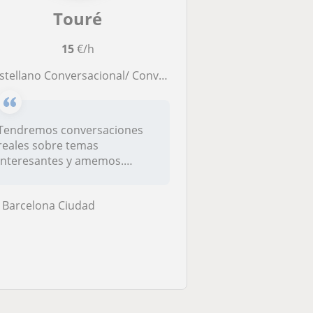
Touré
15
€/h
o Conversacional/ Conversational Spanish for English/ French/ German speakers! Nativa en castellano ofrece intercambio lingüístico con hablantes de inglés, francés y alemán para mejorar su español
Tendremos conversaciones
reales sobre temas
interesantes y amemos.
Trabajaremos con...
Barcelona Ciudad