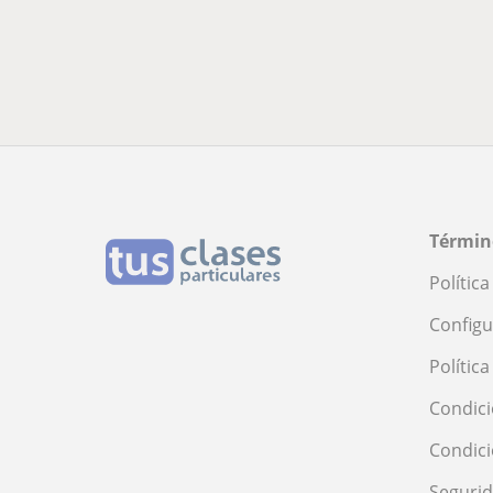
Términ
Polític
Configu
Polític
Condici
Condic
Seguri