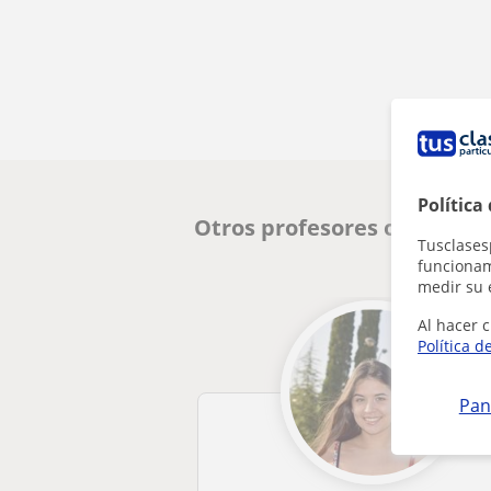
Política
Otros profesores online d
Tusclases
funcionami
medir su 
Al hacer c
Política d
Pan