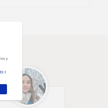
ios y
ies
y