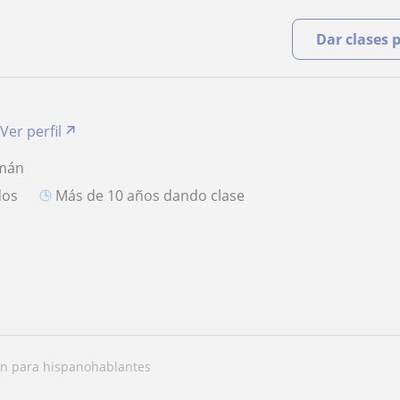
Dar clases 
Ver perfil
emán
dos
más de 10 años dando clase
án para hispanohablantes