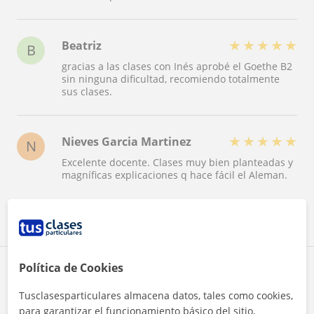
★
★
★
★
★
Beatriz
B
gracias a las clases con Inés aprobé el Goethe B2
sin ninguna dificultad, recomiendo totalmente
sus clases.
★
★
★
★
★
Nieves Garcia Martinez
N
Excelente docente. Clases muy bien planteadas y
magníficas explicaciones q hace fácil el Aleman.
Ver todas las valoraciones
Política de Cookies
Reconocimientos
Tusclasesparticulares almacena datos, tales como cookies,
para garantizar el funcionamiento básico del sitio,