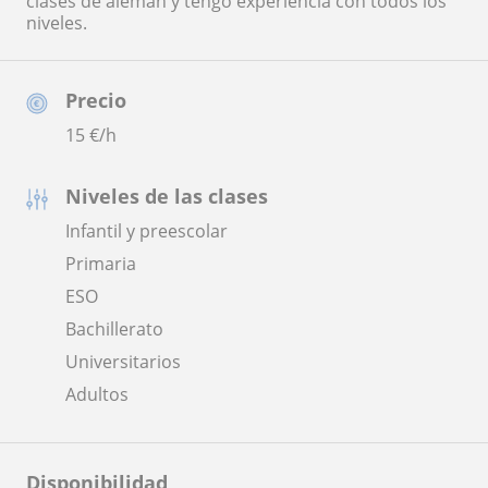
clases de alemán y tengo experiencia con todos los
niveles.
Precio
15
€/h
Niveles de las clases
Infantil y preescolar
Primaria
ESO
Bachillerato
Universitarios
Adultos
Disponibilidad