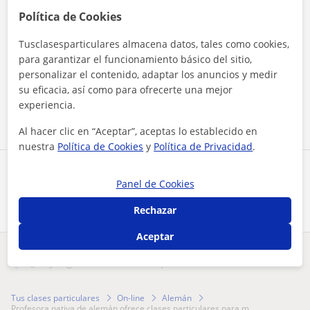
Política de Cookies
Tusclasesparticulares almacena datos, tales como cookies,
para garantizar el funcionamiento básico del sitio,
Al hacer clic, aceptas nuestro
aviso legal
y de
privacidad
personalizar el contenido, adaptar los anuncios y medir
su eficacia, así como para ofrecerte una mejor
Contactar ahora
experiencia.
Al hacer clic en “Aceptar”, aceptas lo establecido en
nuestra
Política de Cookies
y
Política de Privacidad
.
Comparte a este profesor
Panel de Cookies
Rechazar
Aceptar
¿Hay algún error en este perfil?
Cuéntanos
Tus clases particulares
On-line
Alemán
profesora nativa de alemán ofrece clases particulares para m...