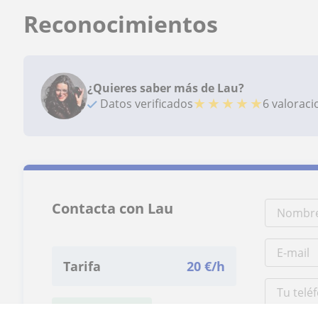
Reconocimientos
¿Quieres saber más de Lau?
★
★
★
★
★
Datos verificados
6 valorac
Contacta con Lau
Tarifa
20
€/h
1ª clase gratis