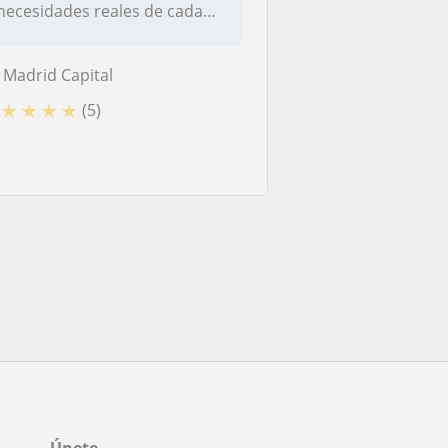
necesidades reales de cada
alumno, y...
Madrid Capital
★
★
★
★
(5)