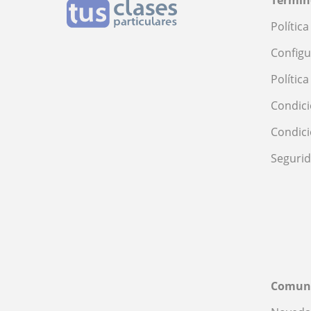
Términ
Polític
Configu
Polític
Condici
Condic
Seguri
Comun