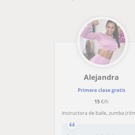
Alejandra
Primera clase gratis
15
€/h
Instructora de baile, zumba (ritmos latinos como: salsa, merengue, bachata, reggaetó