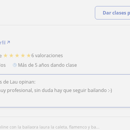
Dar clases 
fil
★
★
★
★
★
6 valoraciones
e
dos
más de 5 años dando clase
s de Lau opinan:
y profesional, sin duda hay que seguir bailando :-)
nline con la bailaora laura la caleta, flamenco y ba...