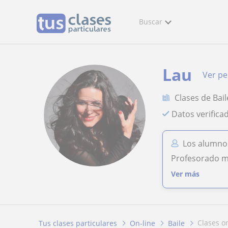
Buscar
Lau
Ver per
Clases de Bail
Datos verifica
Los alumno
Profesorado mu
Ver más
clases o
Tus clases particulares
On-line
Baile