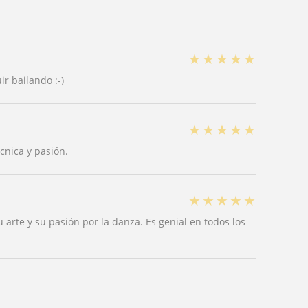
★
★
★
★
★
r bailando :-)
★
★
★
★
★
cnica y pasión.
★
★
★
★
★
 arte y su pasión por la danza. Es genial en todos los