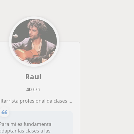
Raul
40
€/h
tarrista profesional da clases de guitarra flamenca y acompañamiento al cante y baile
Para mí es fundamental
adaptar las clases a las