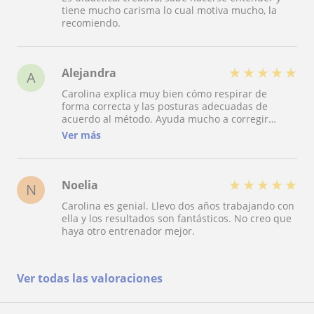
tiene mucho carisma lo cual motiva mucho, la
recomiendo.
★
★
★
★
★
Alejandra
A
Carolina explica muy bien cómo respirar de
forma correcta y las posturas adecuadas de
acuerdo al método. Ayuda mucho a corregir
ambos aspectos para ir mejorando la práctica y
Ver más
está muy atenta a las dolencias que pueda tener
cada persona
★
★
★
★
★
Noelia
N
Carolina es genial. Llevo dos años trabajando con
ella y los resultados son fantásticos. No creo que
haya otro entrenador mejor.
Ver todas las valoraciones