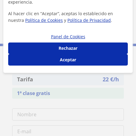
Zona de Carolina
experiencia.
Al hacer clic en “Aceptar”, aceptas lo establecido en
Localidades a las que se desplaza para dar clase
nuestra
Política de Cookies
y
Política de Privacidad
.
Madrid (Ciudad)
Panel de Cookies
Rechazar
Aceptar
Contacta con Carolina
Tarifa
22
€/h
1ª clase gratis