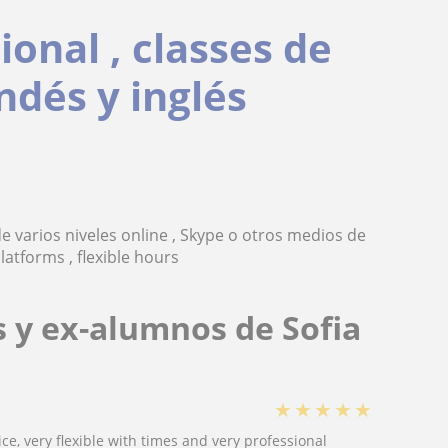
onal , classes de
ndés y inglés
e varios niveles online , Skype o otros medios de
latforms , flexible hours
 y ex-alumnos de Sofia
★
★
★
★
★
ice, very flexible with times and very professional