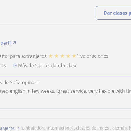
Dar clases 
perfil
★
★
★
★
★
1 valoraciones
añol para extranjeros
dos
más de 5 años dando clase
 de Sofia opinan:
arned english in few weeks...great service, very flexible with 
embajadora internacional , classes de inglés , alemán, h
ranjeros