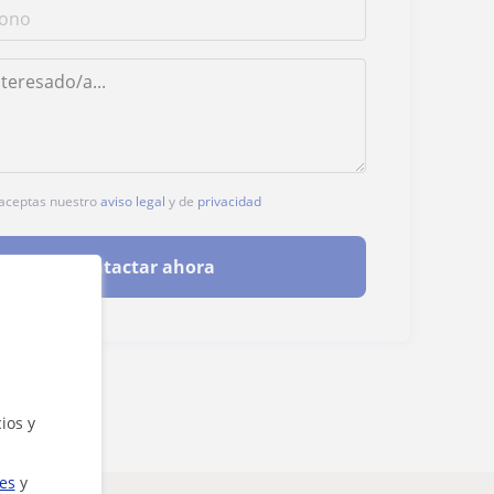
, aceptas nuestro
aviso legal
y de
privacidad
Contactar ahora
ios y
ies
y