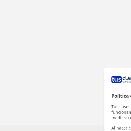
Política
Tusclases
funcionami
medir su 
Al hacer c