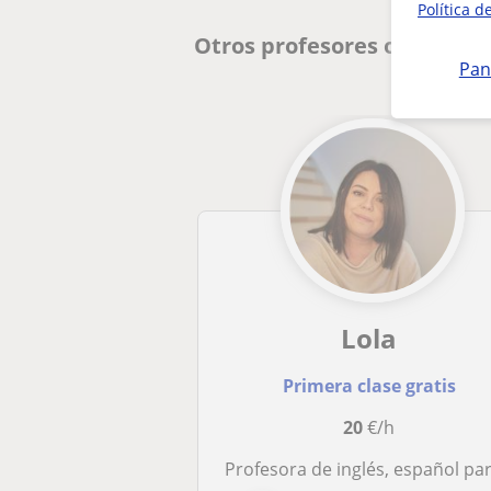
Política d
Otros profesores online de
Pan
Lola
Primera clase gratis
20
€/h
Profesora de inglés, español para extranjeros y danés apta para todos los niveles y todas las edade