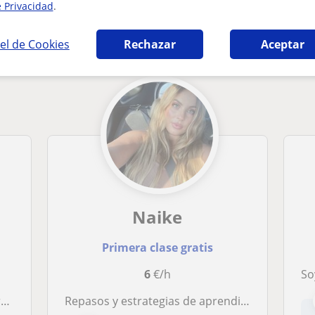
e Privacidad
.
 Español para extranjeros que pueden intere
el de Cookies
Rechazar
Aceptar
Naike
Primera clase gratis
6
€/h
Soy pro
s
Repasos y estrategias de aprendizaje para Infantil y Primaria. Español para extranjeros e italiano de forma fácil y dinámica