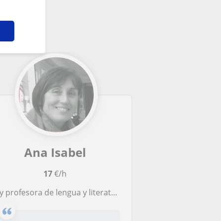
sarte
Ana Isabel
17
€/h
fesora de lengua y literatura, estoy haciendo el curso de Español para extranjeros y vuestra oferta de trabajo me interesa siempre que pueda ser online