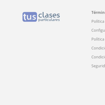
Términ
Polític
Configu
Polític
Condici
Condic
Seguri