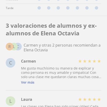
Tarde
3 valoraciones de alumnos y ex-
alumnos de Elena Octavia
Carmen y otras 2 personas recomiendan a
R
L
C
Elena Octavia
★
★
★
★
★
Carmen
C
Me gusta muchísimo su manera de explicar y
como persona es muy amable y simpatica! Con
solo una clase me quedaron claras muchas cosas
que antes me costaba entender. De vdd gracias
Ver más
Elena!!! Definitivamente seguiré con las clases! Un
abrazo!
★
★
★
★
★
Laura
L
Las clases con Elena han sido súper útiles! Cada