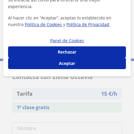
experiencia.
¿Quieres saber más de Elena Octavia?
Al hacer clic en “Aceptar”, aceptas lo establecido en
Datos verificados
nuestra
Política de Cookies
y
Política de Privacidad
.
★
★
★
★
★
3 valoraciones
Ver perfil
Panel de Cookies
Rechazar
Aceptar
Contacta con Elena Octavia
Tarifa
15
€/h
1ª clase gratis