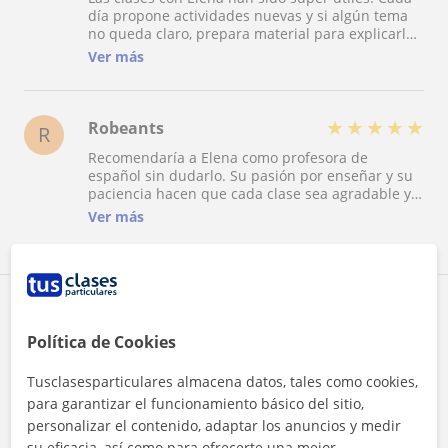
día propone actividades nuevas y si algún tema
no queda claro, prepara material para explicarlo
mejor. Me ha recomendado películas, libros y
Ver más
podcasts para seguir practicando rumano.
Realmente es una profe apasionada por lo que
hace, paciente y muy amable. La recomiendo
totalmente y estoy feliz de seguir aprendiendo
★
★
★
★
★
Robeants
R
con ella. Mutumesc Elena ?
Recomendaría a Elena como profesora de
español sin dudarlo. Su pasión por enseñar y su
paciencia hacen que cada clase sea agradable y
efectiva. Es capaz de adaptarse al ritmo de cada
Ver más
alumno y proporcionar explicaciones claras y
concisas. Con Elena, he ganado confianza en mi
capacidad para hablar español y estoy
agradecido por su dedicación en mi proceso de
aprendizaje.
Reconocimientos
Política de Cookies
Tusclasesparticulares almacena datos, tales como cookies,
para garantizar el funcionamiento básico del sitio,
personalizar el contenido, adaptar los anuncios y medir
su eficacia, así como para ofrecerte una mejor