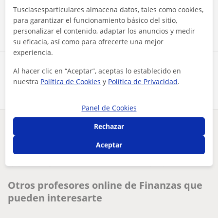
Tusclasesparticulares almacena datos, tales como cookies,
Contactar ahora
para garantizar el funcionamiento básico del sitio,
personalizar el contenido, adaptar los anuncios y medir
su eficacia, así como para ofrecerte una mejor
experiencia.
Comparte a este profesor
Al hacer clic en “Aceptar”, aceptas lo establecido en
nuestra
Política de Cookies
y
Política de Privacidad
.
Panel de Cookies
Rechazar
¿Hay algún error en este perfil?
Cuéntanos
Aceptar
Tus clases particulares
On-line
Finanzas
apoyo para asignaturas relacionadas con economía y empresas
Otros profesores online de Finanzas que
pueden interesarte