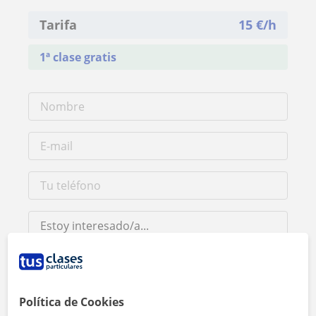
Tarifa
15
€/h
1ª clase gratis
Política de Cookies
Al hacer clic, aceptas nuestro
aviso legal
y de
privacidad