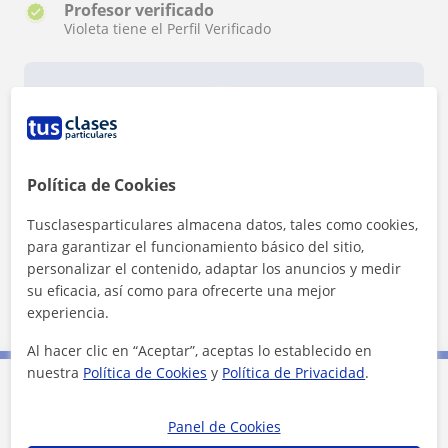
Profesor verificado
Violeta tiene el Perfil Verificado
Política de Cookies
¿Quieres saber más de Violeta?
Datos verificados
Tusclasesparticulares almacena datos, tales como cookies,
★
★
★
★
★
26 valoraciones
para garantizar el funcionamiento básico del sitio,
personalizar el contenido, adaptar los anuncios y medir
Ver perfil
su eficacia, así como para ofrecerte una mejor
experiencia.
Al hacer clic en “Aceptar”, aceptas lo establecido en
nuestra
Política de Cookies
y
Política de Privacidad
.
Contacta con Violeta
Panel de Cookies