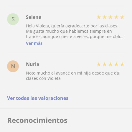
★
★
★
★
★
Selena
S
Hola Violeta, quería agradecerte por las clases.
Me gusta mucho que hablemos siempre en
francés, aunque cueste a veces, porque me obliga
a esforzarme y creo que así es como realmente se
Ver más
aprende. Tus explicaciones son claras y me siento
cómoda participando. El ritmo de la clase me
parece adecuado y creo que estoy aprendiendo
bien. Como sugerencia, estaría bien tener un
★
★
★
★
★
Nuria
N
poco más de práctica oral o actividades
Noto mucho el avance en mi hija desde que da
diferentes para mejorar la expresión. También
clases con Violeta
me gustaría recibir algo más de
retroalimentación individual para saber cómo
voy. Gracias por tu dedicación y paciencia. Selena
Ver todas las valoraciones
Reconocimientos