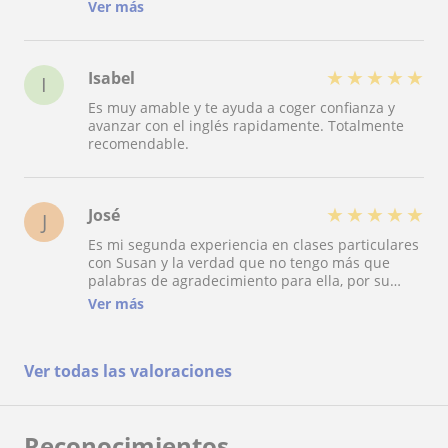
he mejorado muchísimo el listening y el speaking
Ver más
gracias a ella. La recomiendo al 100%, es un
encanto.
★
★
★
★
★
Isabel
I
Es muy amable y te ayuda a coger confianza y
avanzar con el inglés rapidamente. Totalmente
recomendable.
★
★
★
★
★
José
J
Es mi segunda experiencia en clases particulares
con Susan y la verdad que no tengo más que
palabras de agradecimiento para ella, por su
dedicación , por su flexibilidad para atenderme ,
Ver más
por su enseñanza y su trato tan cercano, me
aporto confianza en el speaking consiguiendo
mayor fluidez, me preparé la modalidad de APTIS
Ver todas las valoraciones
con una calificación de B2, muy aconsejable.
Reconocimientos