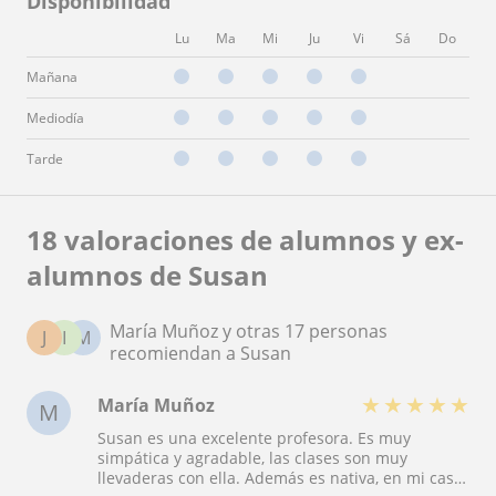
Disponibilidad
Lu
Ma
Mi
Ju
Vi
Sá
Do
Mañana
Mediodía
Tarde
18 valoraciones de alumnos y ex-
alumnos de Susan
María Muñoz y otras 17 personas
J
I
M
recomiendan a Susan
★
★
★
★
★
María Muñoz
M
Susan es una excelente profesora. Es muy
simpática y agradable, las clases son muy
llevaderas con ella. Además es nativa, en mi caso