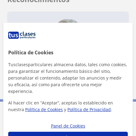
¿Quieres saber más de Susan?
Política de Cookies
Datos verificados
Tusclasesparticulares almacena datos, tales como cookies,
★
★
★
★
★
18 valoraciones
para garantizar el funcionamiento básico del sitio,
Ver perfil
personalizar el contenido, adaptar los anuncios y medir
su eficacia, así como para ofrecerte una mejor
experiencia.
Al hacer clic en “Aceptar”, aceptas lo establecido en
nuestra
Política de Cookies
y
Política de Privacidad
.
Contacta con Susan
Panel de Cookies
Tarifa
15
€/h