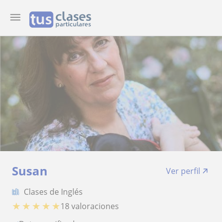
Susan
Ver perfil
Clases de Inglés
★
★
★
★
★
18 valoraciones