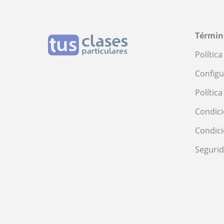
Términ
Polític
Configu
Polític
Condici
Condic
Seguri