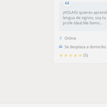
¡HOLA!Si quieres aprend
lengua de signos, soy tu
profe ideal.Me llamo
Tamara y viv...
Online
Se desplaza a domicilio
★
★
★
★
★
(5)