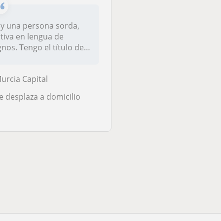
y una persona sorda,
Intérprete oficial de
tiva en lengua de
Lengua de Signos
gnos. Tengo el título de
Española se ofrece p
pecialista e...
dar clases tanto onli..
urcia Capital
Collado Villalba
e desplaza a domicilio
Se desplaza a domici