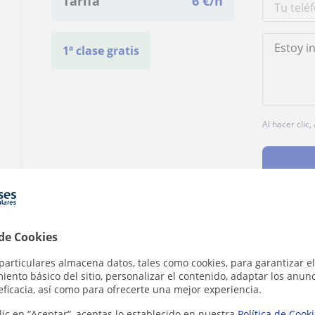
Tarifa
6
€/h
1ª clase gratis
Al hacer clic
 de Cookies
¿Hay algún error en este perfil?
Cuéntanos
particulares almacena datos, tales como cookies, para garantizar el
ento básico del sitio, personalizar el contenido, adaptar los anunc
eficacia, así como para ofrecerte una mejor experiencia.
lic en “Aceptar”, aceptas lo establecido en nuestra
Política de Cook