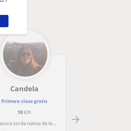
Candela
Nerea
Primera clase gratis
Primera clase gra
10
€/h
15
€/h
sora sorda nativa de lengua de signos
Clases particulares de Lengua de Signo