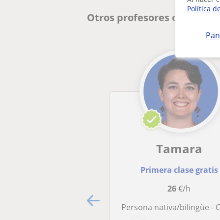
Política d
Otros profesores online de
Pan
Tamara
Primera clase gratis
26
€/h
Persona nativa/bilingüe - Clases online Lengua de Signos esp