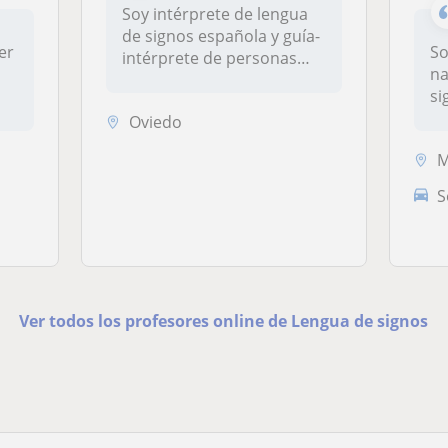
Soy intérprete de lengua
de signos española y guía-
er
So
intérprete de personas
na
sordociega...
si
es
Oviedo
M
S
Ver todos los profesores online de Lengua de signos