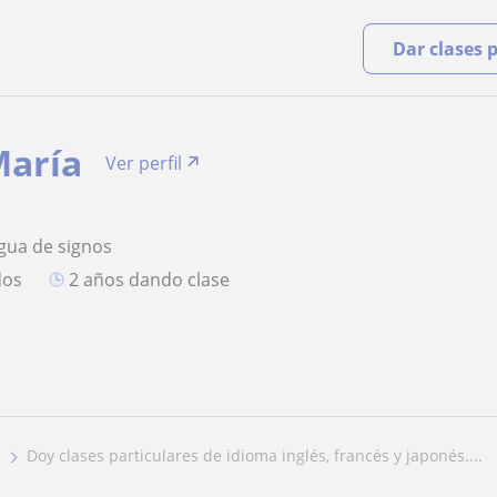
Dar clases 
María
Ver perfil
gua de signos
dos
2 años dando clase
doy clases particulares de idioma inglés, francés y japonés....