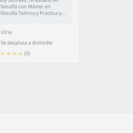
Soy Gustavo, Graduado en
Filosofía con Máster en
Filosofía Teórica y Práctica y
actu...
Llíria
Se desplaza a domicilio
★
★
★
★
(5)