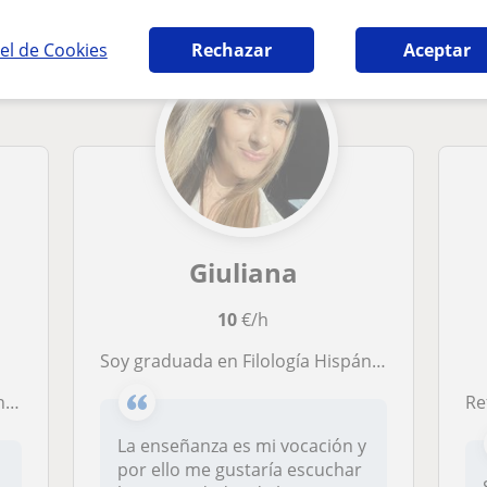
el de Cookies
Rechazar
Aceptar
Giuliana
10
€/h
Soy graduada en Filología Hispánica con experiencia como profesora de prácticas de alumnos de ESO. Me ofrezco para dar clases online de Enseñanza de Español, así como de apoyo en Lengua y Literatura. Me adapto a tus necesidades y a tu nivel.
O?
Re
La enseñanza es mi vocación y
por ello me gustaría escuchar