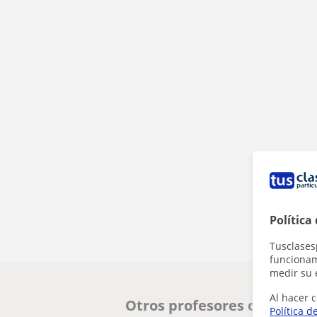
Política
Tusclases
funcionami
medir su 
Al hacer c
Otros profesores online d
Política d