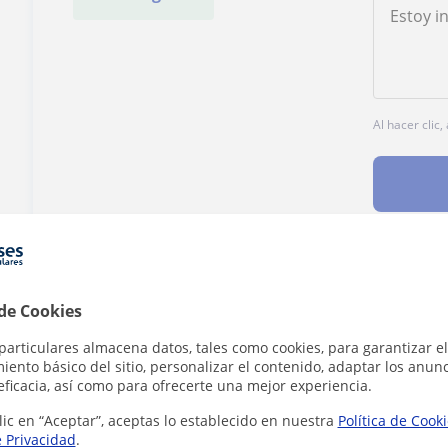
Al hacer clic
¿Hay algún error en este perfil?
Cuéntanos
 de Cookies
particulares almacena datos, tales como cookies, para garantizar el
ento básico del sitio, personalizar el contenido, adaptar los anunc
eficacia, así como para ofrecerte una mejor experiencia.
lic en “Aceptar”, aceptas lo establecido en nuestra
Política de Cook
e Lengua que pueden interesarte
e Privacidad
.