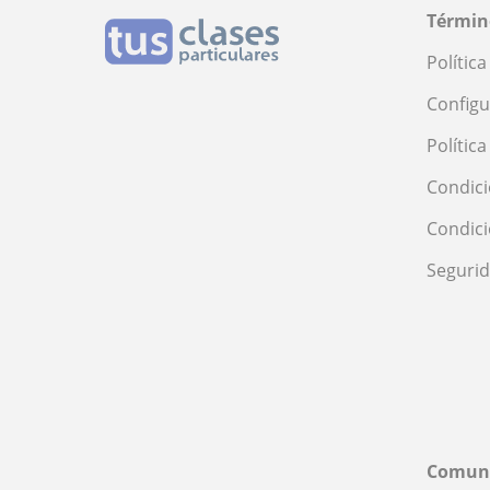
Términ
Polític
Configu
Polític
Condici
Condic
Seguri
Comun