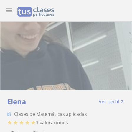
Elena
Ver perfil
Clases de Matemáticas aplicadas
★
★
★
★
★
1 valoraciones