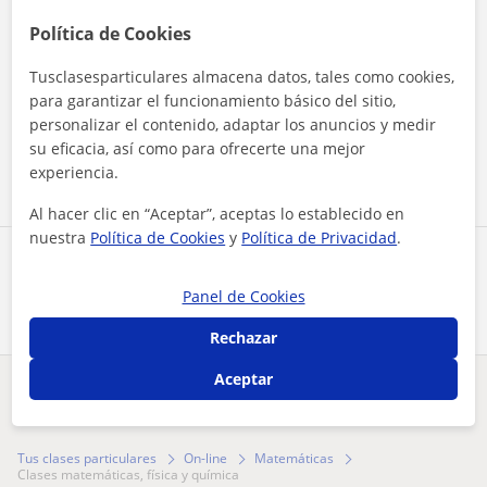
Política de Cookies
Tusclasesparticulares almacena datos, tales como cookies,
Al hacer clic, aceptas nuestro
aviso legal
y de
privacidad
para garantizar el funcionamiento básico del sitio,
personalizar el contenido, adaptar los anuncios y medir
su eficacia, así como para ofrecerte una mejor
Contactar ahora
experiencia.
Al hacer clic en “Aceptar”, aceptas lo establecido en
nuestra
Política de Cookies
y
Política de Privacidad
.
Comparte a este profesor
Panel de Cookies
Rechazar
Aceptar
¿Hay algún error en este perfil?
Cuéntanos
Tus clases particulares
On-line
Matemáticas
clases matemáticas, física y química