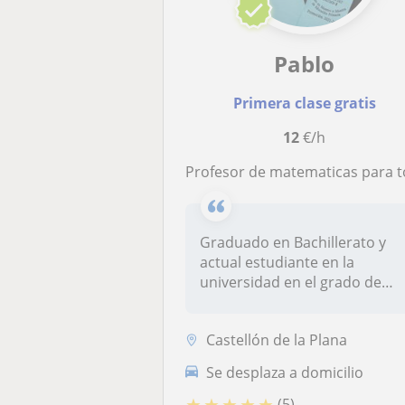
Pablo
Primera clase gratis
12
€/h
Profesor de matematicas para toda la PRIMARIA Y E
Graduado en Bachillerato y
actual estudiante en la
universidad en el grado de
Magist...
Castellón de la Plana
Se desplaza a domicilio
★
★
★
★
★
(5)