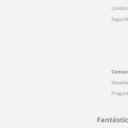
Condic
Seguri
Comun
Noveda
Pregunt
Fantásti