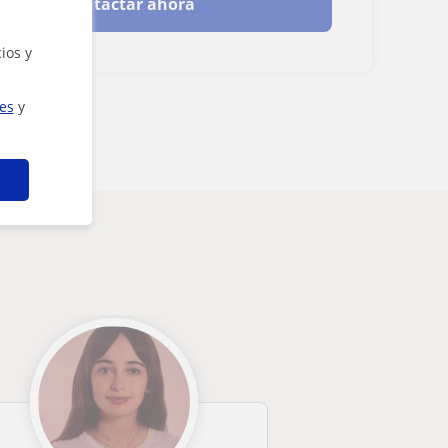
Contactar ahora
ios y
ies
y