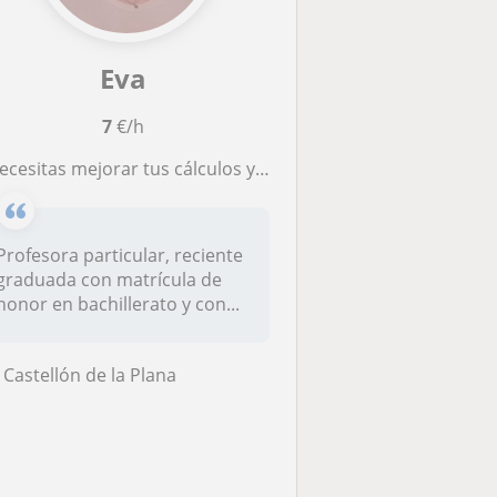
Eva
7
€/h
¿Necesitas mejorar tus cálculos y tu relación con los números? ¿O quizás quieres empezar a hablar un nuevo idioma? No dudes y contáctame!
Profesora particular, reciente
graduada con matrícula de
honor en bachillerato y con...
Castellón de la Plana