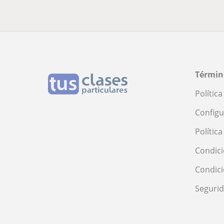
Términ
Polític
Configu
Polític
Condici
Condic
Seguri