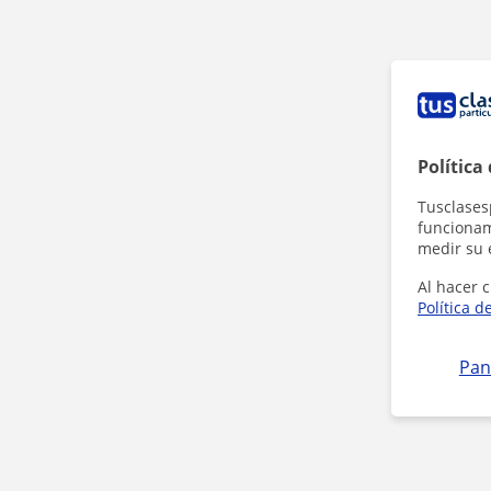
Política
Tusclases
funcionami
medir su 
Al hacer c
Política d
Pan