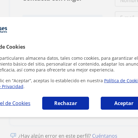
Tarifa
8
€/h
1ª clase gratis
 de Cookies
particulares almacena datos, tales como cookies, para garantizar el
ento básico del sitio, personalizar el contenido, adaptar los anunc
eficacia, así como para ofrecerte una mejor experiencia.
lic en “Aceptar”, aceptas lo establecido en nuestra
Política de Cook
Al hacer clic
e Privacidad
.
el de Cookies
Rechazar
Aceptar
¿Hay algún error en este perfil?
Cuéntanos