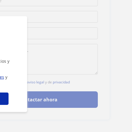
ios y
ies
y
, aceptas nuestro
aviso legal
y de
privacidad
Contactar ahora