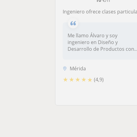
10
€/h
Ingeniero ofrece clases particulares de ciencias y tecnología, pero muy polivalente y con experiencia también en diversas asignaturas de otros ámbitos, pregunta sin compromi
Me llamo Álvaro y soy
ingeniero en Diseño y
Desarrollo de Productos con
más de 10 añ...
Mérida
★
★
★
★
★
(4,9)