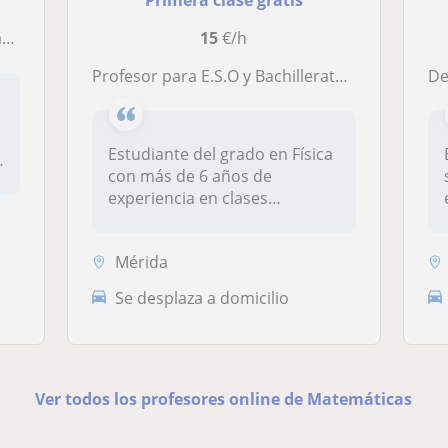
Primera clase gratis
so
15
€/h
Profesor para E.S.O y Bachillerato de asignaturas de ciencias (también física, química o tecnología)
De
Estudiante del grado en Física
con más de 6 años de
experiencia en clases
particular...
Mérida
Se desplaza a domicilio
Ver todos los profesores online de Matemáticas