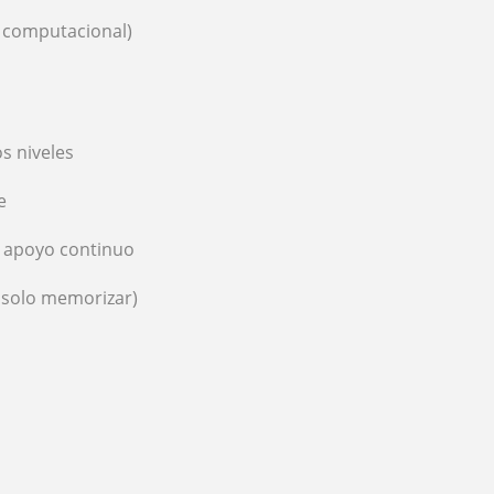
a computacional)
s niveles
e
y apoyo continuo
o solo memorizar)