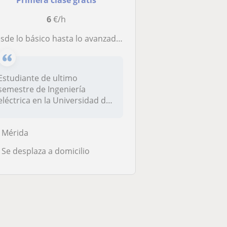
Primera clase gratis
6
€/h
sde lo básico hasta lo avanzado, aquí te lo explicamos
Estudiante de ultimo
semestre de Ingeniería
eléctrica en la Universidad de
los Andes...
Mérida
Se desplaza a domicilio