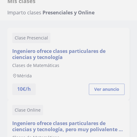
Mis clases
Imparto clases
Presenciales y Online
Clase Presencial
Ingeniero ofrece clases particulares de
ciencias y tecnología
Clases de Matemáticas
Mérida
10
€/h
Ver anuncio
Clase Online
Ingeniero ofrece clases particulares de
ciencias y tecnología, pero muy polivalente y
con experiencia también en diversas