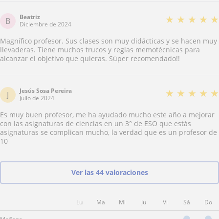
Beatriz
★
★
★
★
★
B
Diciembre de 2024
Magnífico profesor. Sus clases son muy didácticas y se hacen muy
llevaderas. Tiene muchos trucos y reglas memotécnicas para
alcanzar el objetivo que quieras. Súper recomendado!!
Jesús Sosa Pereira
★
★
★
★
★
J
Julio de 2024
Es muy buen profesor, me ha ayudado mucho este año a mejorar
con las asignaturas de ciencias en un 3° de ESO que estás
asignaturas se complican mucho, la verdad que es un profesor de
10
Ver las 44 valoraciones
Lu
Ma
Mi
Ju
Vi
Sá
Do