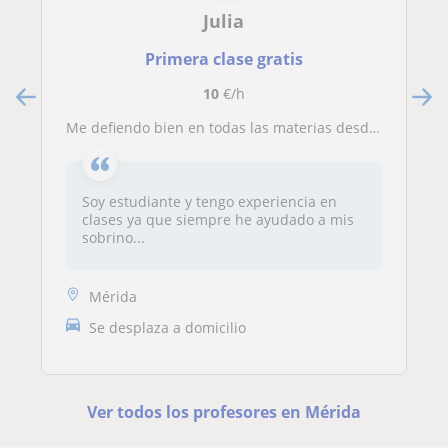
Julia
Primera clase gratis
10
€/h
Me defiendo bien en todas las materias desde primaria hasta la ESO, también para apoyo a niños de edades más pequeñas tanto para crear actividades específicas o de entretenimiento a la vez de aprendizaje
Soy estudiante y tengo experiencia en
clases ya que siempre he ayudado a mis
sobrino...
Mérida
Se desplaza a domicilio
Ver todos los profesores en Mérida