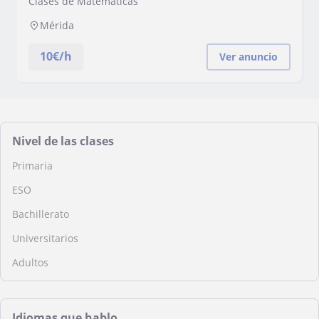
Clases de Matemáticas
asignaturas de otros ámbitos, pregunta sin
compromiso
Mérida
10
€/h
Ver anuncio
Nivel de las clases
Primaria
ESO
Bachillerato
Universitarios
Adultos
Idiomas que hablo