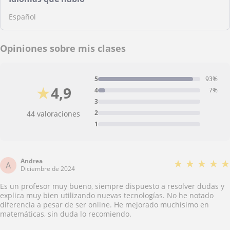
Español
Opiniones sobre mis clases
5
93%
★
4,9
4
7%
3
2
44 valoraciones
1
Andrea
★
★
★
★
★
A
Diciembre de 2024
Es un profesor muy bueno, siempre dispuesto a resolver dudas y
explica muy bien utilizando nuevas tecnologías. No he notado
diferencia a pesar de ser online. He mejorado muchísimo en
matemáticas, sin duda lo recomiendo.