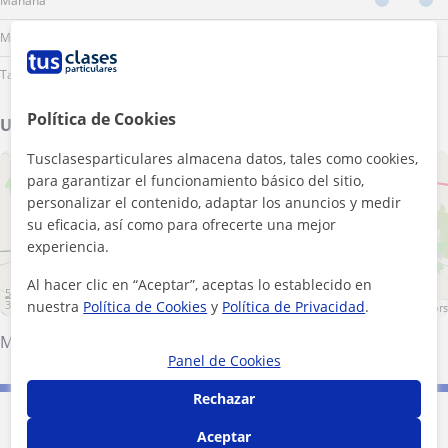
Mañana
Mediodía
Tarde
Política de Cookies
Ubicación de mis clases
Tusclasesparticulares almacena datos, tales como cookies,
+
−
para garantizar el funcionamiento básico del sitio,
personalizar el contenido, adaptar los anuncios y medir
su eficacia, así como para ofrecerte una mejor
experiencia.
Al hacer clic en “Aceptar”, aceptas lo establecido en
5 km
nuestra
Política de Cookies
y
Política de Privacidad
.
3 mi
Leaflet
| ©
OpenStreetMap
contributors
Mérida
Panel de Cookies
Rechazar
Contacta con Álvaro
Aceptar