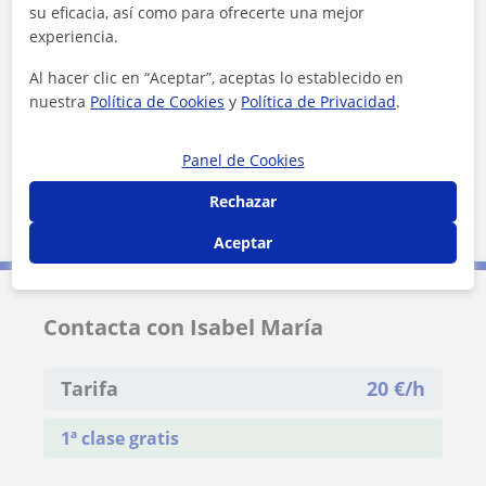
su eficacia, así como para ofrecerte una mejor
experiencia.
Al hacer clic en “Aceptar”, aceptas lo establecido en
¿Quieres saber más de Isabel María?
nuestra
Política de Cookies
y
Política de Privacidad
.
Datos verificados
★
★
★
★
★
1 valoraciones
Panel de Cookies
Ver perfil
Rechazar
Aceptar
Contacta con Isabel María
Tarifa
20
€/h
1ª clase gratis