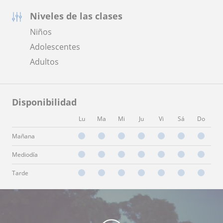
Niveles de las clases
Niños
Adolescentes
Adultos
Disponibilidad
Lu
Ma
Mi
Ju
Vi
Sá
Do
Mañana
Mediodía
Tarde