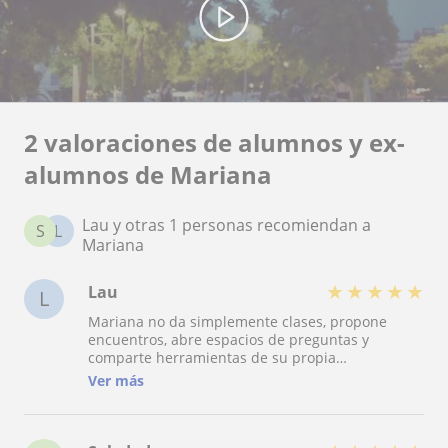
2 valoraciones de alumnos y ex-
alumnos de Mariana
Lau y otras 1 personas recomiendan a
S
L
Mariana
★
★
★
★
★
Lau
L
Mariana no da simplemente clases, propone
encuentros, abre espacios de preguntas y
comparte herramientas de su propia
investigación del cuerpo para que cada une
Ver más
habilite la exploración del movimiento propio sin
prejuicios. Son espacios de mucha libertad donde
a partir de diversas dinámicas y ejercicios de
indagación busca transmitir el valor de la