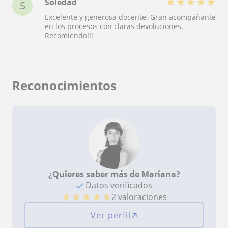
★
★
★
★
★
Soledad
S
práctica para descubrir las innumerables
Excelente y generosa docente. Gran acompañante
posibilidades de movimiento que nuestro cuerpo
en los procesos con claras devoluciones.
alberga. De esas experiencia que enriquecen,
Recomiendo!!!
altamente recomendada!
Reconocimientos
¿Quieres saber más de Mariana?
Datos verificados
★
★
★
★
★
2 valoraciones
Ver perfil