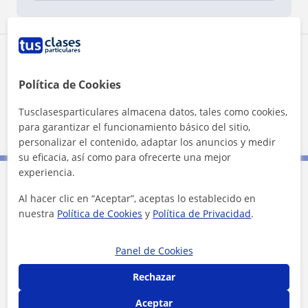
Zona de Mariana
Política de Cookies
Localidades a las que se desplaza para dar clase
Tusclasesparticulares almacena datos, tales como cookies,
Barcelona (Ciudad)
para garantizar el funcionamiento básico del sitio,
personalizar el contenido, adaptar los anuncios y medir
su eficacia, así como para ofrecerte una mejor
experiencia.
Contacta con Mariana
Al hacer clic en “Aceptar”, aceptas lo establecido en
nuestra
Política de Cookies
y
Política de Privacidad
.
Tarifa
18
€/h
Panel de Cookies
1ª clase gratis
Rechazar
Aceptar