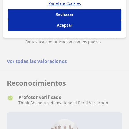
Tanto la calidad de la enseñanza como el flujo de
disponibilidad para cualquier duda es excelente.
Panel de Cookies
información con los padres es excelente.
Rechazar
Aceptar
★
★
★
★
★
Marta Ureta
M
Motivacion al alumno, muy buenos profesores y
fantastica comunicacion con los padres
Ver todas las valoraciones
Reconocimientos
Profesor verificado
Think Ahead Academy tiene el Perfil Verificado