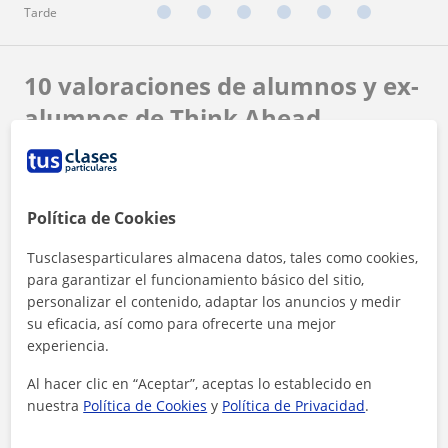
Tarde
10 valoraciones de alumnos y ex-
alumnos de Think Ahead
Academy
Maite Zumalde y otras 9 personas
M
M
M
Política de Cookies
recomiendan a Think Ahead Academy
Tusclasesparticulares almacena datos, tales como cookies,
★
★
★
★
★
Maite Zumalde
M
para garantizar el funcionamiento básico del sitio,
Estamos muy contentos con las clases de Química
personalizar el contenido, adaptar los anuncios y medir
y Matemáticas que recibe nuestra hija. Explican
su eficacia, así como para ofrecerte una mejor
el temario eficientemente y a la vez practican
experiencia.
preguntas de examen que es la clave para sacar
Ver más
buena nota. Siempre muestran mucho
Al hacer clic en “Aceptar”, aceptas lo establecido en
entusiasmo en todas sus clases y explican todo al
detalle. También tenemos información de como
nuestra
Política de Cookies
y
Política de Privacidad
.
va, de lo que han trabajado y de lo que debe
★
★
★
★
★
Marta
M
reforzar. En general son muy profesionales y su