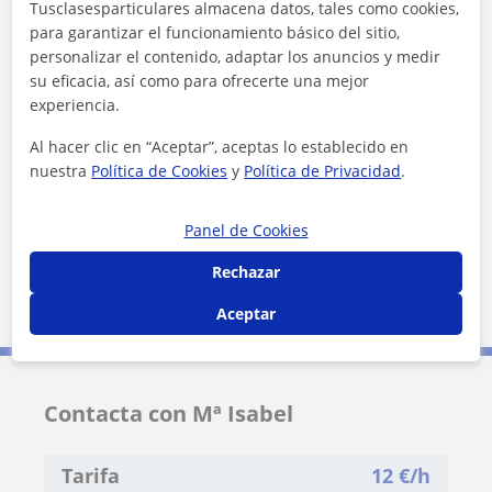
Tusclasesparticulares almacena datos, tales como cookies,
para garantizar el funcionamiento básico del sitio,
personalizar el contenido, adaptar los anuncios y medir
su eficacia, así como para ofrecerte una mejor
experiencia.
Al hacer clic en “Aceptar”, aceptas lo establecido en
nuestra
Política de Cookies
y
Política de Privacidad
.
¿Quieres saber más de Mª Isabel?
Datos verificados
★
★
★
★
★
121 valoraciones
Panel de Cookies
Ver perfil
Rechazar
Aceptar
Contacta con Mª Isabel
Tarifa
12
€/h