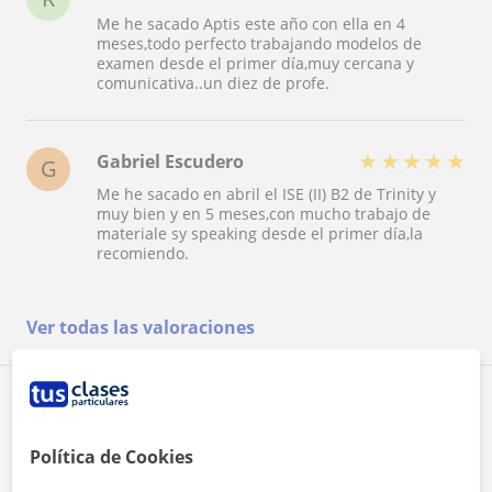
Me he sacado Aptis este año con ella en 4
meses,todo perfecto trabajando modelos de
examen desde el primer día,muy cercana y
comunicativa..un diez de profe.
★
★
★
★
★
Gabriel Escudero
G
Me he sacado en abril el ISE (II) B2 de Trinity y
muy bien y en 5 meses,con mucho trabajo de
materiale sy speaking desde el primer día,la
recomiendo.
Ver todas las valoraciones
Reconocimientos
Política de Cookies
Profesor verificado
Mª Isabel tiene el Perfil Verificado