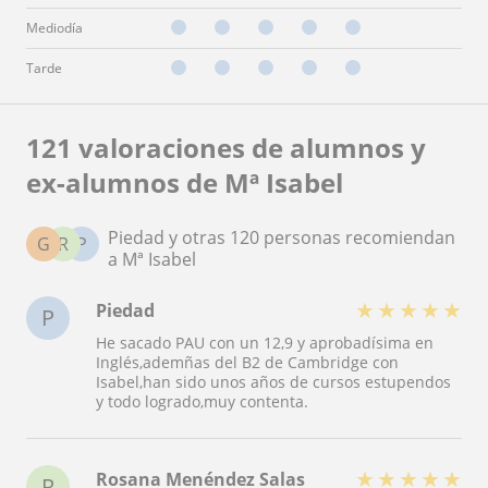
Mediodía
Tarde
121 valoraciones de alumnos y
ex-alumnos de Mª Isabel
Piedad y otras 120 personas recomiendan
G
R
P
a Mª Isabel
★
★
★
★
★
Piedad
P
He sacado PAU con un 12,9 y aprobadísima en
Inglés,ademñas del B2 de Cambridge con
Isabel,han sido unos años de cursos estupendos
y todo logrado,muy contenta.
★
★
★
★
★
Rosana Menéndez Salas
R