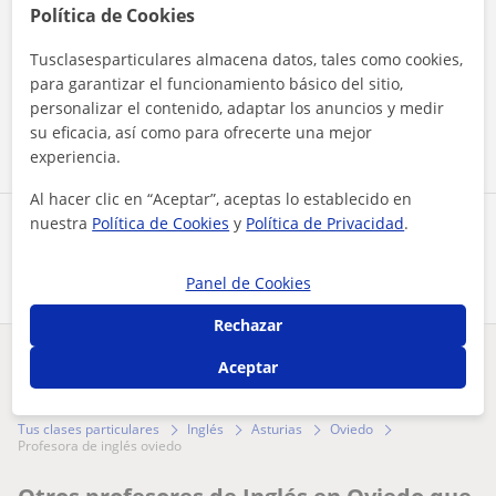
Política de Cookies
Al hacer clic, aceptas nuestro
aviso legal
y de
privacidad
Tusclasesparticulares almacena datos, tales como cookies,
para garantizar el funcionamiento básico del sitio,
personalizar el contenido, adaptar los anuncios y medir
Contactar ahora
su eficacia, así como para ofrecerte una mejor
experiencia.
Al hacer clic en “Aceptar”, aceptas lo establecido en
nuestra
Política de Cookies
y
Política de Privacidad
.
Comparte a este profesor
Panel de Cookies
Rechazar
Aceptar
¿Hay algún error en este perfil?
Cuéntanos
Tus clases particulares
Inglés
Asturias
Oviedo
profesora de inglés oviedo