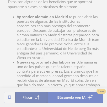
Estos son algunos de los beneficios que te aportará
apuntarte a clases particulares de alemán:
Aprender alemán en Madrid
te puede abrir las
puertas de algunas de las instituciones
académicas con más prestigio del continente
europeo. Después de trabajar con profesores de
alemán nativos en Madrid estarás preparado para
estudiar en la Universidad Técnica de Munich (con
trece ganadores de premios Nobel entre sus
estudiantes), la Universidad de Heidelberg (la más
antigua del país germano) o la Universidad de
Viena en Austria.
Nuevas oportunidades laborales
: Alemania es
uno de los países que más talento español
contrata para sus empresas. Los alumnos que han
accedido al mercado laboral germano después de
recibir clases de alemán en Madrid coinciden en
que ha sido todo un acierto, ya que ahora trabajan
con mejores condiciones laborales y reciben
Nuevo
remuneraciones más altas por su desempeño.
Filtrar
Búsqueda con IA
Amplitud de conocimientos
: Alemania, Austria,
Suiza… son países con un gran bagaje cultural que