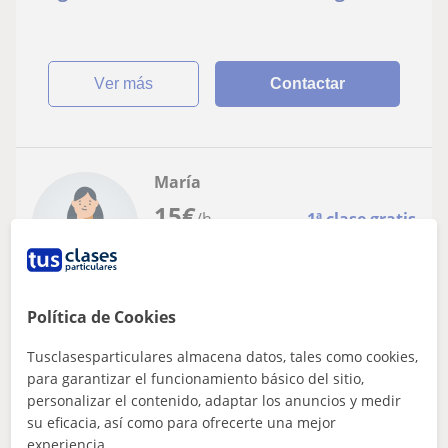
ver más
Contactar
María
15
€
/h
1ª clase gratis
Madrid
Política de Cookies
Alemán
Tusclasesparticulares almacena datos, tales como cookies,
Alemán Clases Privadas en la Sierra
para garantizar el funcionamiento básico del sitio,
Noroeste de Madrid
personalizar el contenido, adaptar los anuncios y medir
su eficacia, así como para ofrecerte una mejor
Clases privadas de Alemán en la Sierra Noroeste de
experiencia.