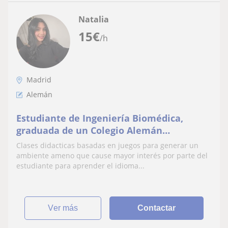
Natalia
15
€
/h
Madrid
Alemán
Estudiante de Ingeniería Biomédica,
graduada de un Colegio Alemán
interesada en dar clases a niños en
Clases didacticas basadas en juegos para generar un
Madrid
ambiente ameno que cause mayor interés por parte del
estudiante para aprender el idioma...
ver más
Contactar