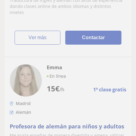
Traductora de inglés y alemán con años de experiencia
dando clases online de ambos idiomas y distintos
niveles
ver más
Contactar
Emma
En línea
15
€
/h
1ª clase gratis
Madrid
Alemán
Profesora de alemán para niños y adultos
Me gusta enseñar de manera divertida y amena, utilizar