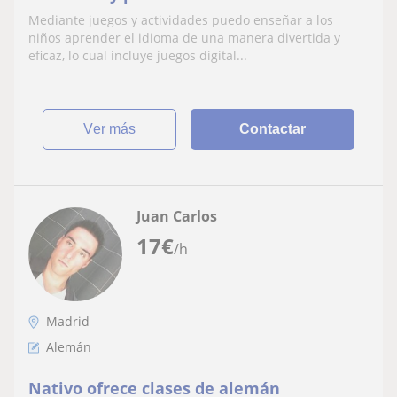
aprender alemán o inglés.
Mediante juegos y actividades puedo enseñar a los
niños aprender el idioma de una manera divertida y
eficaz, lo cual incluye juegos digital...
ver más
Contactar
Juan Carlos
17
€
/h
Madrid
Alemán
Nativo ofrece clases de alemán