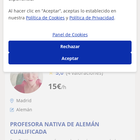
Madrid. Villalba/Las Zorreras/ El Escorial.Todos los
Niveles. Alemán Jurídico y Mercant...
Al hacer clic en “Aceptar”, aceptas lo establecido en
nuestra
Política de Cookies
y
Política de Privacidad
.
ver más
Contactar
Panel de Cookies
Rechazar
Aceptar
Bettina
★
5,0
(4 valoraciones)
15
€
/h
Madrid
Alemán
PROFESORA NATIVA DE ALEMÁN
CUALIFICADA