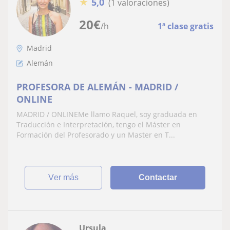
★
5,0
(1 valoraciones)
20
€
/h
1ª clase gratis
Madrid
Alemán
PROFESORA DE ALEMÁN - MADRID /
ONLINE
MADRID / ONLINEMe llamo Raquel, soy graduada en
Traducción e Interpretación, tengo el Máster en
Formación del Profesorado y un Master en T...
ver más
Contactar
Ursula