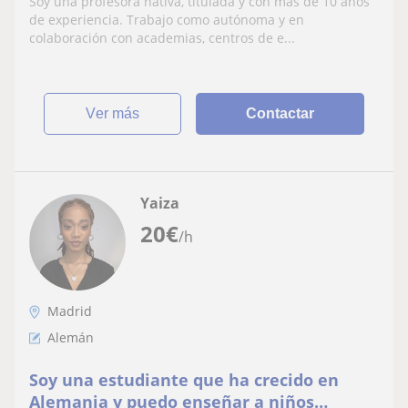
Soy una profesora nativa, titulada y con más de 10 años
de experiencia. Trabajo como autónoma y en
colaboración con academias, centros de e...
ver más
Contactar
Yaiza
20
€
/h
Madrid
Alemán
Soy una estudiante que ha crecido en
Alemania y puedo enseñar a niños