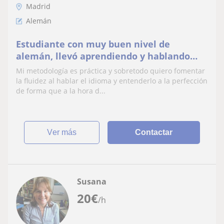
Madrid
Alemán
Estudiante con muy buen nivel de
alemán, llevó aprendiendo y hablando
toda la vida el idioma, nivel C1, ofrece dar
Mi metodología es práctica y sobretodo quiero fomentar
clases a niños, estudiantes o personas
la fluidez al hablar el idioma y entenderlo a la perfección
que quieran aprender el idioma
de forma que a la hora d...
ver más
Contactar
Susana
20
€
/h