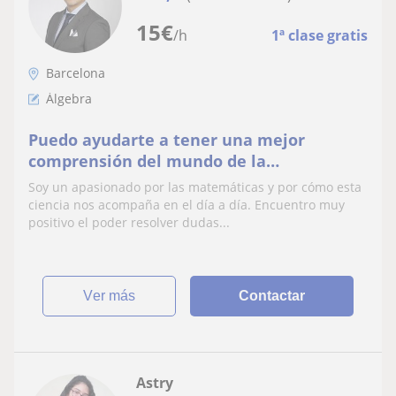
15
€
/h
1ª clase gratis
Barcelona
Álgebra
Puedo ayudarte a tener una mejor
comprensión del mundo de la
matemática, con énfasis en Algebra,
Soy un apasionado por las matemáticas y por cómo esta
cálculo, geometría
ciencia nos acompaña en el día a día. Encuentro muy
positivo el poder resolver dudas...
ver más
Contactar
Astry