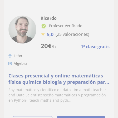
Ricardo
Profesor Verificado
★
5,0
(25 valoraciones)
20
€
/h
1ª clase gratis
León
Álgebra
Clases presencial y online matemáticas
física química biología y preparación para
la selectividad y programacion en python,
Soy matemático y científico de datos-Im a math teacher
también repaso en verano
and Data Scientistenseño matemáticas y programación
en Python-I teach maths and pyth...