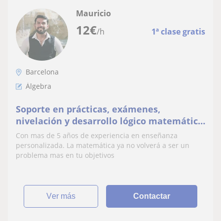
Mauricio
12
€
/h
1ª clase gratis
Barcelona
Álgebra
Soporte en prácticas, exámenes,
nivelación y desarrollo lógico matemático
a estudiantes-universitarios
Con mas de 5 años de experiencia en enseñanza
personalizada. La matemática ya no volverá a ser un
problema mas en tu objetivos
ver más
Contactar