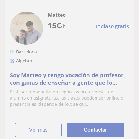
Matteo
15
€
/h
1ª clase gratis
Barcelona
Álgebra
Soy Matteo y tengo vocación de profesor,
con ganas de enseñar a gente que lo
necesita
Profesor personalizado según las preferencias del
alumno en asignaturas, las clases pueden ser online o
presenciales, depende de lo que qui...
ver más
Contactar