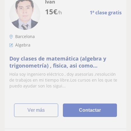
Ivan
15
€
/h
1ª clase gratis
Barcelona
Álgebra
Doy clases de matemática (algebra y
trigonometría) , fisica, asi como
matemática avanzada y cursos de carrera
Hola soy ingeniero eléctrico , doy asesorías ,resolución
universitaria afines a la electricidad y
de trabajos en mi tiempo libre.Los cursos en los que te
softwares de diseño eléctrico
puedo ayudar son los sigui...
ver más
Contactar