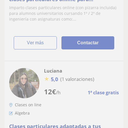
universitarios
Imparto clases particulares online (con pizarra incluida)
para alumnos universitarios cursando 1º / 2º de
ingeniería con asignaturas como:...
ver más
Contactar
Luciana
★
5,0
(1 valoraciones)
12
€
/h
1ª clase gratis
Clases on line
Álgebra
Clases particulares adaptadas a tus