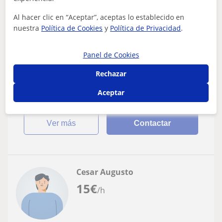
Álgebra
Al hacer clic en “Aceptar”, aceptas lo establecido en
nuestra
Política de Cookies
y
Política de Privacidad
.
Estudiante de ingenieria aeroespacial a la
cuál le apasionan las matemáticas
Panel de Cookies
Soy una estudiante de ingeniería aeroespacial a la cual
le apasionan las matemáticas, juntos podremos superar
Rechazar
esos exámenes. Seré paciente...
Aceptar
ver más
Contactar
Cesar Augusto
15
€
/h