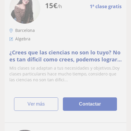
15
€
/h
1ª clase gratis
Barcelona
Álgebra
¿Crees que las ciencias no son lo tuyo? No
es tan díficil como crees, podemos lograr
grandes cosas si trabajamos juntos en
Mis clases se adaptan a tus necesidades y objetivos.Doy
estas materias
clases particulares hace mucho tiempo, considero que
las ciencias no son tan difici...
ver más
Contactar