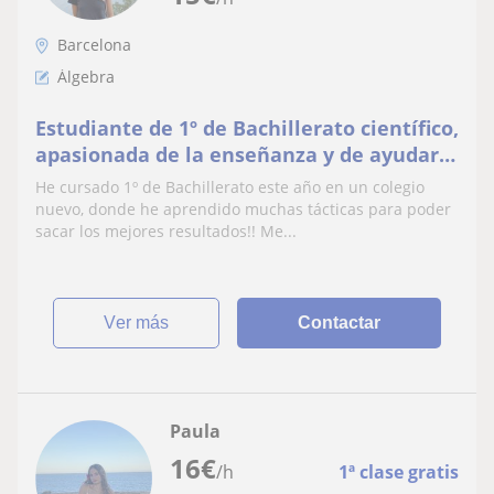
Barcelona
Álgebra
Estudiante de 1º de Bachillerato científico,
apasionada de la enseñanza y de ayudar a
los demás con sus estudios
He cursado 1º de Bachillerato este año en un colegio
nuevo, donde he aprendido muchas tácticas para poder
sacar los mejores resultados!! Me...
ver más
Contactar
Paula
16
€
/h
1ª clase gratis