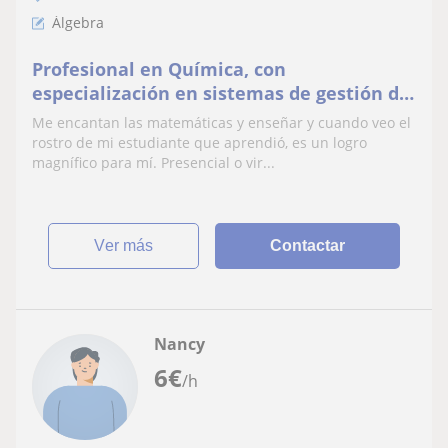
Álgebra
Profesional en Química, con
especialización en sistemas de gestión de
calidad. Con 5 años de experiencia en
Me encantan las matemáticas y enseñar y cuando veo el
clases particulares
rostro de mi estudiante que aprendió, es un logro
magnífico para mí. Presencial o vir...
ver más
Contactar
Nancy
6
€
/h