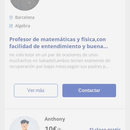
Barcelona
Álgebra
Profesor de matemáticas y física,con
facilidad de entendimiento y buena
actitud
He sido tutor en un par de ocasiones de unos
muchachos en Sabadell,ambos tenían exámenes de
recuperación por bajas notas,según sus padres p...
ver más
Contactar
Anthony
10
€
/h
1ª clase gratis