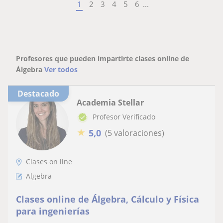
1
2
3
4
5
6
...
Profesores que pueden impartirte clases online de
Álgebra
Ver todos
Destacado
Academia Stellar
Profesor Verificado
★
5,0
(5 valoraciones)
Clases on line
Álgebra
Clases online de Álgebra, Cálculo y Física
para ingenierías