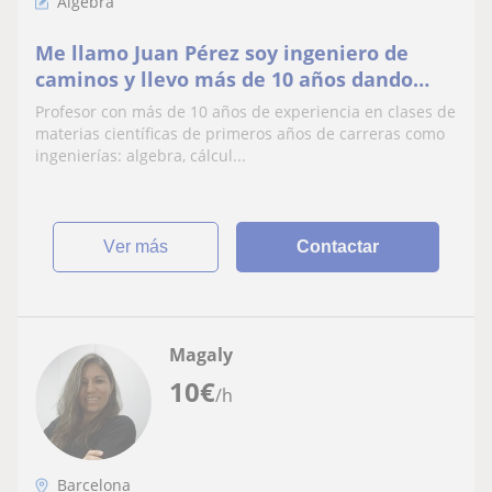
Álgebra
Me llamo Juan Pérez soy ingeniero de
caminos y llevo más de 10 años dando
clases de matemáticas y algebra/calculo a
Profesor con más de 10 años de experiencia en clases de
alumnos universitarios. Me interesa la
materias científicas de primeros años de carreras como
propuesta de profesor de algebra. vivo en
ingenierías: algebra, cálcul...
Barcelona capital y me desplazo al
domicilio. Ofrezco pri
ver más
Contactar
Magaly
10
€
/h
Barcelona