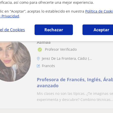
eficacia, así como para ofrecerte una mejor experiencia.
Estudié árabe y soy árabe y pued
lic en “Aceptar”, aceptas lo establecido en nuestra
Política de Cook
e Privacidad
.
el de Cookies
Rechazar
Aceptar
Asmaa
Profesor Verificado
Jerez De La Frontera, Cádiz (...
Francés
Profesora de Francés, Inglés, Ára
avanzado
Mis clases no son las típicas. ¿Te imaginas 
experimenta y descubre? Combino técnicas..