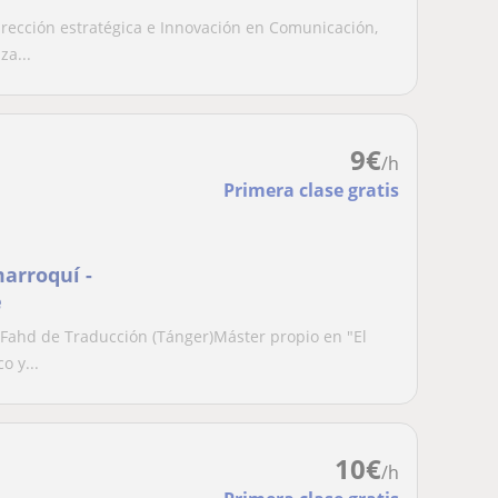
rección estratégica e Innovación en Comunicación,
za...
9
€
/h
Primera clase gratis
marroquí -
e
 Fahd de Traducción (Tánger)Máster propio en "El
o y...
10
€
/h