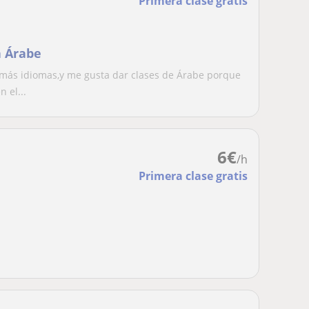
Primera clase gratis
a Árabe
más idiomas,y me gusta dar clases de Árabe porque
 el...
6
€
/h
Primera clase gratis