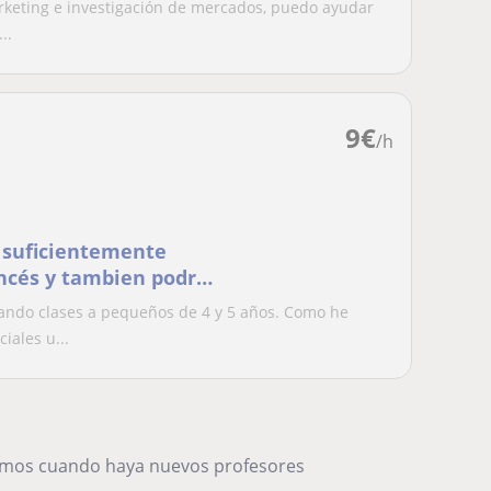
rketing e investigación de mercados, puedo ayudar
..
9
€
/h
o suficientemente
ancés y tambien podria
ir presenciales u
ando clases a pequeños de 4 y 5 años. Como he
iales u...
remos cuando haya nuevos profesores