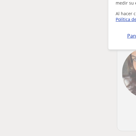
medir su 
Al hacer c
Política d
Pan