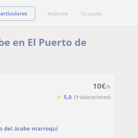
particulares
Anúnciate
Tu cuenta
be en El Puerto de
10
€
/h
★
5,0
(9 valoraciones)
po del árabe marroquí