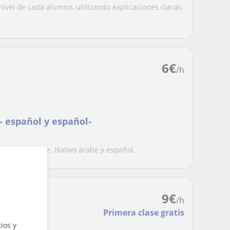
ivel de cada alumno, utilizando explicaciones claras,
6
€
/h
- español y español-
 español-arabe. Nativo árabe y español.
9
€
/h
Primera clase gratis
ios y