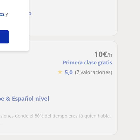
o enseñarlo
ies
y
10
€
/h
Primera clase gratis
★
5,0
(7 valoraciones)
be & Español nivel
sesiones donde el 80% del tiempo eres tú quien habla,
.