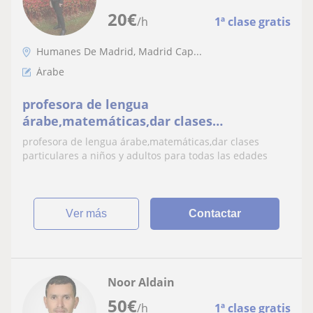
20
€
/h
1ª clase gratis
Humanes De Madrid, Madrid Cap...
Árabe
profesora de lengua
árabe,matemáticas,dar clases
particulares a niños y adultos para todas
profesora de lengua árabe,matemáticas,dar clases
las edades
particulares a niños y adultos para todas las edades
ver más
Contactar
Noor Aldain
50
€
/h
1ª clase gratis