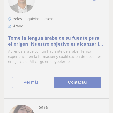
Yeles, Esquivias, Illescas
Árabe
Tome la lengua árabe de su fuente pura,
el origen. Nuestro objetivo es alcanzar la
cima. Servir a la humanidad. Equipar a la
Aprenda árabe con un hablante de árabe. Tengo
naci
experiencia en la formación y cualificación de docentes
en ejercicio. Mi cargo en el gobierno...
ver más
Contactar
Sara