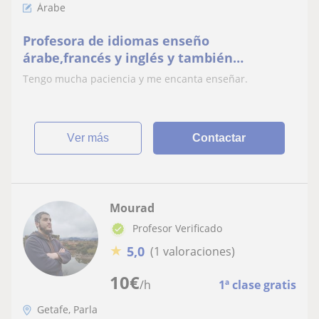
Árabe
Profesora de idiomas enseño
árabe,francés y inglés y también
profesora de clases de apoyo con un gran
Tengo mucha paciencia y me encanta enseñar.
experiencia
ver más
Contactar
Mourad
Profesor Verificado
★
5,0
(1 valoraciones)
10
€
/h
1ª clase gratis
Getafe, Parla