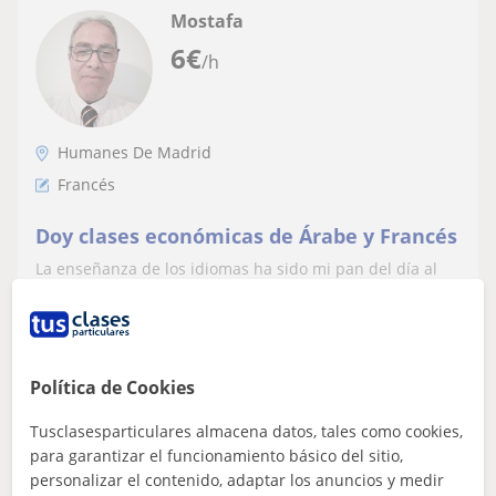
Mostafa
6
€
/h
Humanes De Madrid
Francés
Doy clases económicas de Árabe y Francés
La enseñanza de los idiomas ha sido mi pan del día al
día durante 36 años seguidos
ver más
Contactar
Política de Cookies
Tusclasesparticulares almacena datos, tales como cookies,
para garantizar el funcionamiento básico del sitio,
personalizar el contenido, adaptar los anuncios y medir
Mary