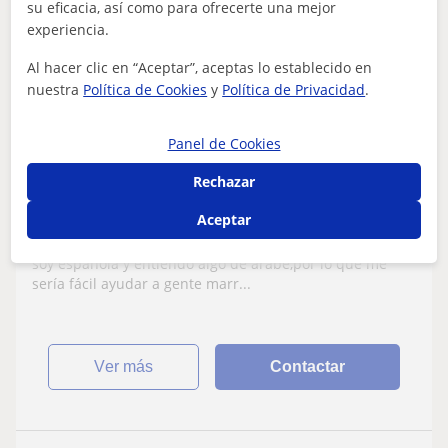
su eficacia, así como para ofrecerte una mejor
13
€
experiencia.
/h
Al hacer clic en “Aceptar”, aceptas lo establecido en
nuestra
Política de Cookies
y
Política de Privacidad
.
Parla
Castellano
Panel de Cookies
Rechazar
Soy española con algo de árabe y podría
ayudar a gente extranjera a hablar
Aceptar
nuestro idioma. Soy nueva,pero aprendo
Enseñar y ayudar a gente extranjera a hablar español yo
rápido
soy española y entiendo algo de árabe,por lo que me
sería fácil ayudar a gente marr...
ver más
Contactar