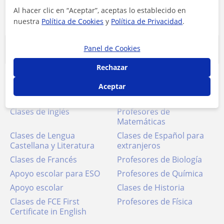
Al hacer clic en “Aceptar”, aceptas lo establecido en
nuestra
Política de Cookies
y
Política de Privacidad
.
Clases más buscadas
Panel de Cookies
Rechazar
Apoyo escolar
Universidad
Aceptar
Clases de conversación
Clases de Inglés
Profesores de
Matemáticas
Clases de Lengua
Clases de Español para
Castellana y Literatura
extranjeros
Clases de Francés
Profesores de Biología
Apoyo escolar para ESO
Profesores de Química
Apoyo escolar
Clases de Historia
Clases de FCE First
Profesores de Física
Certificate in English