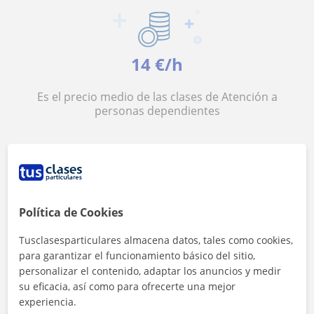
14 €/h
Es el precio medio de las clases de Atención a
personas dependientes
Política de Cookies
<4h
Tusclasesparticulares almacena datos, tales como cookies,
para garantizar el funcionamiento básico del sitio,
Es el tiempo medio de respuesta a las
personalizar el contenido, adaptar los anuncios y medir
solicitudes
su eficacia, así como para ofrecerte una mejor
experiencia.