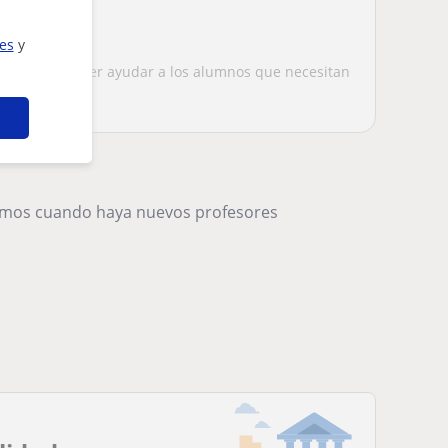
ies
y
ucacion y poder ayudar a los alumnos que necesitan
s
remos cuando haya nuevos profesores