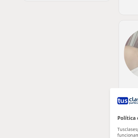
Política
Tusclases
funcionami