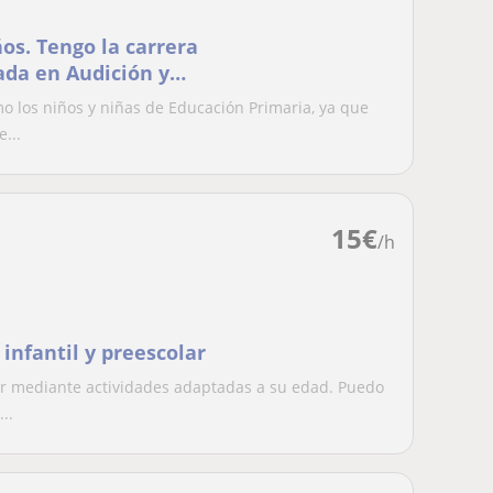
ños. Tengo la carrera
ada en Audición y
zar esos aspectos del
o los niños y niñas de Educación Primaria, ya que
...
15
€
/h
infantil y preescolar
lar mediante actividades adaptadas a su edad. Puedo
..