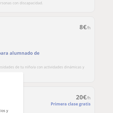
ersonas con discapacidad.
8
€
/h
 para alumnado de
esidades de tu niño/a con actividades dinámicas y
 y...
20
€
/h
Primera clase gratis
ios y