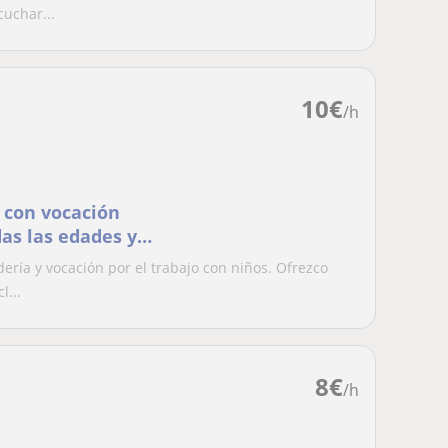
uchar...
10
€
/h
 con vocación
as las edades y
ría y vocación por el trabajo con niños. Ofrezco
l...
8
€
/h