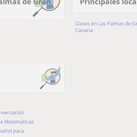
Palmas de Gran
Principales loc
Clases en Las Palmas de G
Canaria
onversación
 de Matemáticas