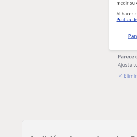
medir su 
Al hacer c
Política d
Pan
Parece 
Ajusta 
Elimin