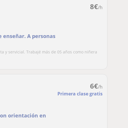
8
€
/h
ar. A personas
a y servicial. Trabajé más de 05 años como niñera
.
6
€
/h
Primera clase gratis
con orientación en