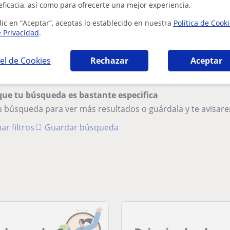
eficacia, así como para ofrecerte una mejor experiencia.
Doy clases de apoyo de lenguaje
lic en “Aceptar”, aceptas lo establecido en nuestra
Política de Cook
e Privacidad
.
No tengo experiencia pero me encanta la ed
un empujoncito para mejorar en sus estudio
el de Cookies
Rechazar
Aceptar
que tu búsqueda es bastante especifica
tu búsqueda para ver más resultados o guárdala y te avisa
ar filtros
Guardar búsqueda