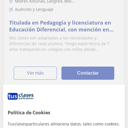
Mieres Asturias, Langreo, Mie...
Audición y Lenguaje
Titulada en Pedagogía y licenciatura en
Educación Diferencial, con mención en
dificultades de aprendizaje y de audición
Mis clases son adaptadas a las necesidades y
y lenguaje
diferencias de cada alumno. Tengo experiencia de 7
años trabajando en colegios con niños desde...
ver más
Contactar
Política de Cookies
Parece que tu búsqueda es bastante especifica
Ajusta tu búsqueda para ver más resultados o
Tusclasesparticulares almacena datos, tales como cookies,
guárdala y te avisaremos cuando haya nuevos