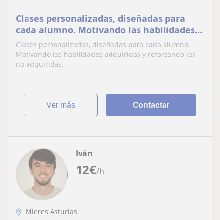
Clases personalizadas, diseñadas para
cada alumno. Motivando las habilidades
adquiridas y reforzando las no adquiridas
Clases personalizadas, diseñadas para cada alumno.
Motivando las habilidades adquiridas y reforzando las
no adquiridas.
ver más
Contactar
Iván
12
€
/h
Mieres Asturias