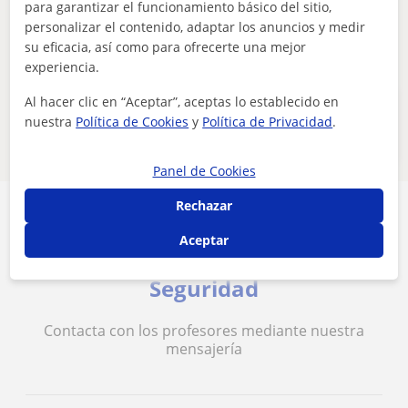
para garantizar el funcionamiento básico del sitio,
profesores
personalizar el contenido, adaptar los anuncios y medir
su eficacia, así como para ofrecerte una mejor
Eliminar filtros
Guardar búsqueda
experiencia.
Al hacer clic en “Aceptar”, aceptas lo establecido en
Estos profesores de audición y lenguaje
nuestra
Política de Cookies
y
Política de Privacidad
.
online pueden interesarte
Panel de Cookies
Rechazar
Aceptar
Seguridad
Contacta con los profesores mediante nuestra
mensajería