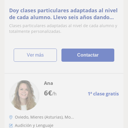
Doy clases particulares adaptadas al nivel
de cada alumno. Llevo seis años dando
clases con muy buenos resultados
Clases particulares adaptadas al nivel de cada alumno y
totalmente personalizadas.
ver más
Contactar
Ana
6
€
/h
1ª clase gratis
Oviedo, Mieres (Asturias), Mo...
Audición y Lenguaje