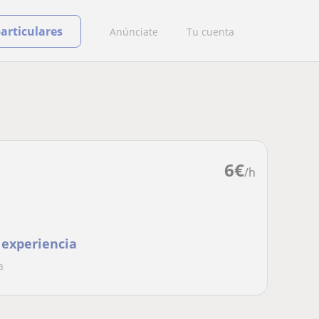
particulares
Anúnciate
Tu cuenta
6
€
/h
 experiencia
a