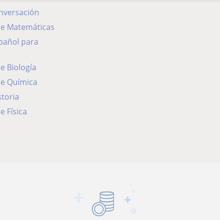
onversación
 de Matemáticas
de Biología
de Química
storia
e Física