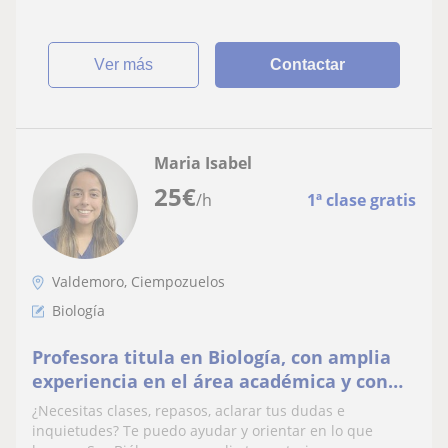
ver más
Contactar
Maria Isabel
25
€
/h
1ª clase gratis
Valdemoro, Ciempozuelos
Biología
Profesora titula en Biología, con amplia
experiencia en el área académica y con
más de 4 años formando estudiantes.
¿Necesitas clases, repasos, aclarar tus dudas e
inquietudes? Te puedo ayudar y orientar en lo que