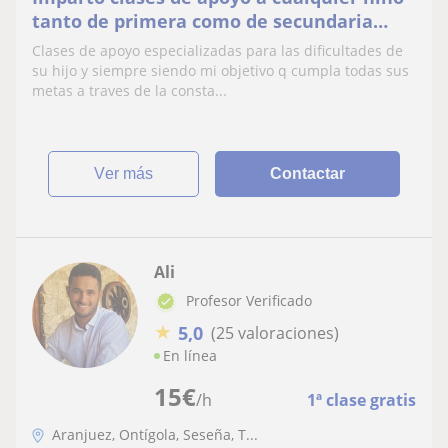
tanto de primera como de secundaria
segun sus necesidades
Clases de apoyo especializadas para las dificultades de
su hijo y siempre siendo mi objetivo q cumpla todas sus
metas a traves de la consta...
ver más
Contactar
Ali
Profesor Verificado
★
5,0
(25 valoraciones)
En línea
15
€
/h
1ª clase gratis
Aranjuez, Ontígola, Seseña, T...