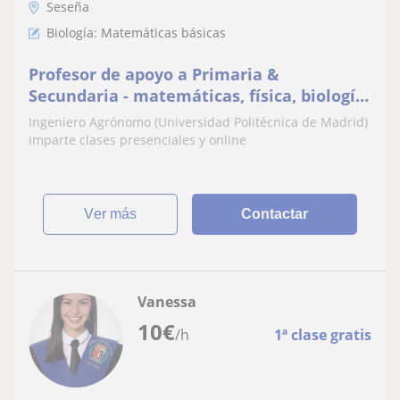
Seseña
Biología: Matemáticas básicas
Profesor de apoyo a Primaria &
Secundaria - matemáticas, física, biología
y geología
Ingeniero Agrónomo (Universidad Politécnica de Madrid)
imparte clases presenciales y online
ver más
Contactar
Vanessa
10
€
/h
1ª clase gratis