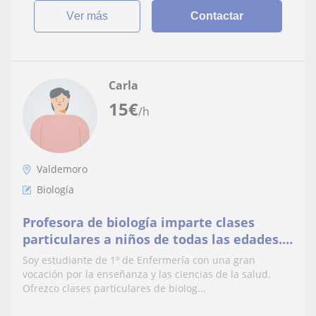
ver más
Contactar
Carla
15
€
/h
Valdemoro
Biología
Profesora de biología imparte clases
particulares a niños de todas las edades.
También puedo dar clases de otras
Soy estudiante de 1º de Enfermería con una gran
materias
vocación por la enseñanza y las ciencias de la salud.
Ofrezco clases particulares de biolog...