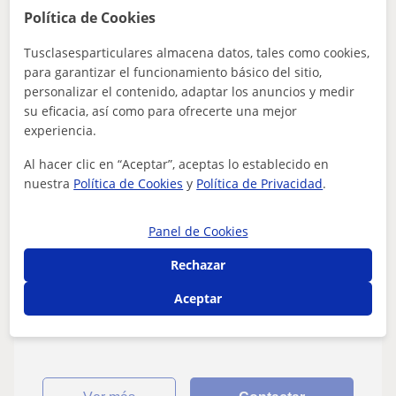
Política de Cookies
Tusclasesparticulares almacena datos, tales como cookies,
Lourdes
para garantizar el funcionamiento básico del sitio,
★
personalizar el contenido, adaptar los anuncios y medir
5,0
(5 valoraciones)
su eficacia, así como para ofrecerte una mejor
12
€
experiencia.
/h
1ª clase gratis
Al hacer clic en “Aceptar”, aceptas lo establecido en
Aranjuez, Ontígola
nuestra
Política de Cookies
y
Política de Privacidad
.
Biología
Panel de Cookies
Doy clases particulares de apoyo/repasoso
vía presencial u Online
Rechazar
Doy clases particulares de apoyo/repaso vía presencial u
Aceptar
Online para primaria, ESO (biología, química, lengua y
música), adultos (graduado...