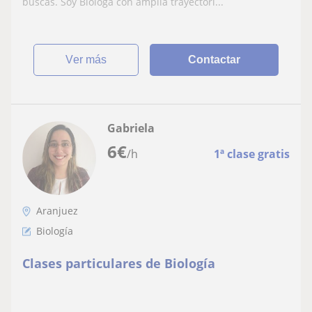
buscas. Soy Bióloga con amplia trayectori...
ver más
Contactar
Gabriela
6
€
/h
1ª clase gratis
Aranjuez
Biología
Clases particulares de Biología