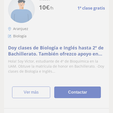
10
€
/h
1ª clase gratis
Aranjuez
Biología
Doy clases de Biología e Inglés hasta 2º de
Bachillerato. También ofrezco apoyo en
cualquier asignatura de la ESO
Hola! Soy Víctor, estudiante de 4º de Bioquímica en la
UAM. Obtuve la matrícula de honor en Bachillerato. -Doy
clases de Biología e Inglés...
ver más
Contactar