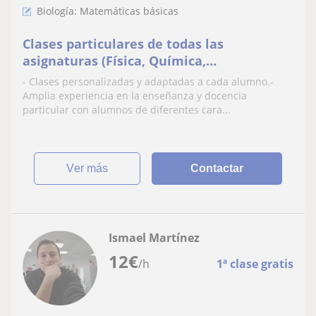
Biología: Matemáticas básicas
Clases particulares de todas las
asignaturas (Física, Química,
Matemáticas, Inglés, Historia, Castellano,
- Clases personalizadas y adaptadas a cada alumno.-
Biología...) para alumnos de Primaria, ESO
Amplia experiencia en la enseñanza y docencia
y Bachillerato
particular con alumnos de diferentes cara...
ver más
Contactar
Ismael Martínez
12
€
/h
1ª clase gratis