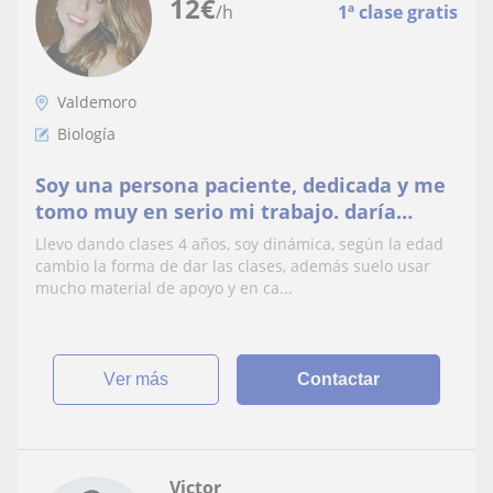
12
€
/h
1ª clase gratis
Valdemoro
Biología
Soy una persona paciente, dedicada y me
tomo muy en serio mi trabajo. daría
clases a cualquier curso de primaria y la
Llevo dando clases 4 años, soy dinámica, según la edad
ESO
cambio la forma de dar las clases, además suelo usar
mucho material de apoyo y en ca...
ver más
Contactar
Victor