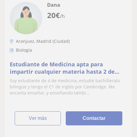
Dana
20
€
/h
Aranjuez, Madrid (Ciudad)
Biología
Estudiante de Medicina apta para
impartir cualquier materia hasta 2 de
bachillerato de ciencias de la salud.
Soy estudiante de 4 de medicina, estudié bachillerato
También inglés
bilingüe y tengo el C1 de inglés por Cambridge. Me
encanta enseñar, y enseñando tambi...
ver más
Contactar