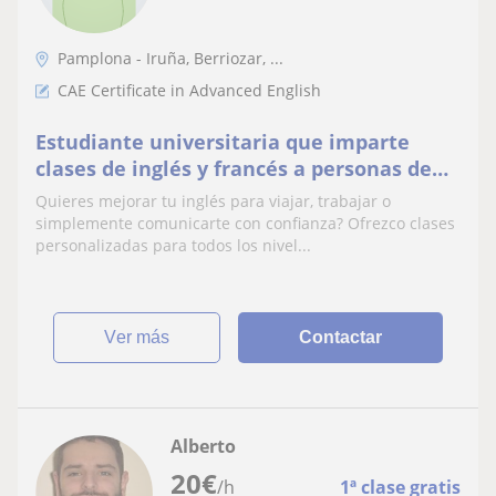
Pamplona - Iruña, Berriozar, ...
CAE Certificate in Advanced English
Estudiante universitaria que imparte
clases de inglés y francés a personas de
todas las edades
Quieres mejorar tu inglés para viajar, trabajar o
simplemente comunicarte con confianza? Ofrezco clases
personalizadas para todos los nivel...
ver más
Contactar
Alberto
20
€
/h
1ª clase gratis