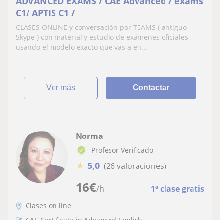
ADVANCED EXAMS / CAE Advanced / exams
C1/ APTIS C1 /
CLASES ONLINE y conversación por TEAMS ( antiguo
Skype ) con material y estudio de exámenes oficiales
usando el modelo exacto que vas a en...
ver más
Contactar
Norma
Profesor Verificado
★
5,0
(26 valoraciones)
16
€
/h
1ª clase gratis
Clases on line
CAE Certificate in Advanced English