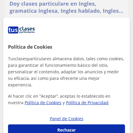
Doy clases particulare en Ingles,
gramatica Inglesa, Ingles hablado, Ingles
escrito
I have been bilingual since 5 years old and find it easy to
learn languages. I always helped my friends and family
in studying and preparin...
Política de Cookies
ver más
Contactar
Tusclasesparticulares almacena datos, tales como cookies,
para garantizar el funcionamiento básico del sitio,
personalizar el contenido, adaptar los anuncios y medir
su eficacia, así como para ofrecerte una mejor
experiencia.
Pablo
★
5,0
(3 valoraciones)
Al hacer clic en “Aceptar”, aceptas lo establecido en
nuestra
Política de Cookies
y
Política de Privacidad
.
12
€
/h
1ª clase gratis
Panel de Cookies
Pamplona - Iruña, Ansoáin, Ba...
CAE Certificate in Advanced English
Rechazar