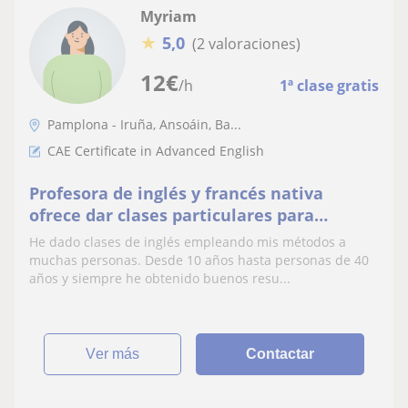
Myriam
★
5,0
(2 valoraciones)
12
€
/h
1ª clase gratis
Pamplona - Iruña, Ansoáin, Ba...
CAE Certificate in Advanced English
Profesora de inglés y francés nativa
ofrece dar clases particulares para
cualquier tipo de certificado oficial y de
He dado clases de inglés empleando mis métodos a
reforzamiento de la asignatura
muchas personas. Desde 10 años hasta personas de 40
años y siempre he obtenido buenos resu...
ver más
Contactar