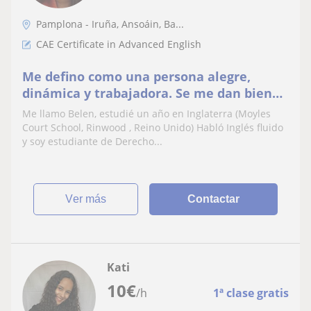
Pamplona - Iruña, Ansoáin, Ba...
CAE Certificate in Advanced English
Me defino como una persona alegre,
dinámica y trabajadora. Se me dan bien
todo tipo de niños y me encanta el trato
Me llamo Belen, estudié un año en Inglaterra (Moyles
con ellos
Court School, Rinwood , Reino Unido) Habló Inglés fluido
y soy estudiante de Derecho...
ver más
Contactar
Kati
10
€
/h
1ª clase gratis