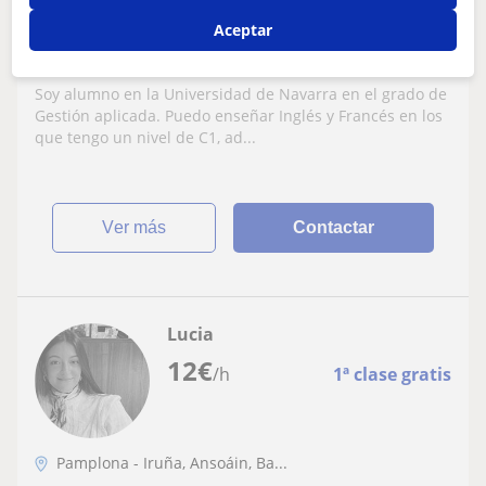
Aceptar
Profesor con 5 años de experiencia en
apoyo escolar y clases en Ingles
Soy alumno en la Universidad de Navarra en el grado de
Gestión aplicada. Puedo enseñar Inglés y Francés en los
que tengo un nivel de C1, ad...
ver más
Contactar
Lucia
12
€
/h
1ª clase gratis
Pamplona - Iruña, Ansoáin, Ba...