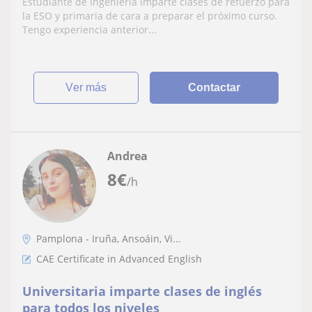
Estudiante de Ingeniería imparte clases de refuerzo para
Experiencia previa
la ESO y primaria de cara a preparar el próximo curso.
Tengo experiencia anterior...
ver más
Contactar
Andrea
8
€
/h
Pamplona - Iruña, Ansoáin, Vi...
CAE Certificate in Advanced English
Universitaria imparte clases de inglés
para todos los niveles