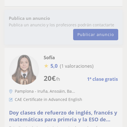
Publica un anuncio
Publica un anuncio y los profesores podrán contactarte
Publicar anuncio
Sofía
★
5,0
(1 valoraciones)
20
€
/h
1ª clase gratis
Pamplona - Iruña, Ansoáin, Ba...
CAE Certificate in Advanced English
Doy clases de refuerzo de inglés, francés y
matemáticas para primria y la ESO de
cara a preparar el próximo curso.