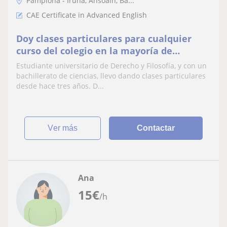
Pamplona - Iruña, Ansoáin, Ba...
CAE Certificate in Advanced English
Doy clases particulares para cualquier
curso del colegio en la mayoría de
asignaturas
Estudiante universitario de Derecho y Filosofía, y con un
bachillerato de ciencias, llevo dando clases particulares
desde hace tres años. D...
ver más
Contactar
Ana
15
€
/h