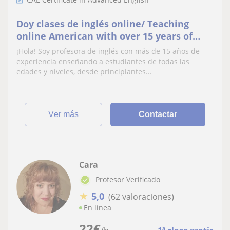
Doy clases de inglés online/ Teaching
online American with over 15 years of
experience B2/C1/C2/IELTS/Aptis/Business
¡Hola! Soy profesora de inglés con más de 15 años de
experiencia enseñando a estudiantes de todas las
edades y niveles, desde principiantes...
ver más
Contactar
Cara
Profesor Verificado
★
5,0
(62 valoraciones)
En línea
22
€