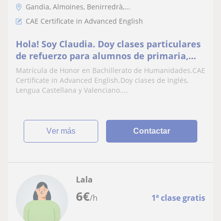
Gandia, Almoines, Benirredrà,...
CAE Certificate in Advanced English
Hola! Soy Claudia. Doy clases particulares
de refuerzo para alumnos de primaria,
ESO y Bachiller
Matrícula de Honor en Bachillerato de Humanidades.CAE
Certificate in Advanced English.Doy clases de Inglés,
Lengua Castellana y Valenciano....
ver más
Contactar
Lala
6
€
/h
1ª clase gratis