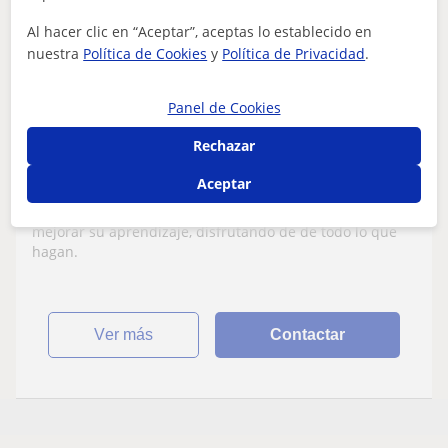
/h
1ª clase gratis
Al hacer clic en “Aceptar”, aceptas lo establecido en
nuestra
Política de Cookies
y
Política de Privacidad
.
Gandia
Panel de Cookies
CAE Certificate in Advanced English
Rechazar
Maestra de inglés para niños de
Educación Primaria y de la ESO
Aceptar
Ayudar a los estudiantes a conseguir us objetivos y a
mejorar su aprendizaje, disfrutando de de todo lo que
hagan.
ver más
Contactar