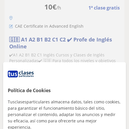
10
€
/h
1ª clase gratis
CAE Certificate in Advanced English
🇬🇧 A1 A2 B1 B2 C1 C2 ✔️ Profe de Inglés
Online
✔️A1 A2 B1 B2 C1 Inglés Cursos y Clases de Inglés
Personalizadas✔️ 🇬🇧 Para todos los niveles y objetivos
🎧 Para niños, adultos y empresa...
Política de Cookies
ver más
Contactar
Tusclasesparticulares almacena datos, tales como cookies,
para garantizar el funcionamiento básico del sitio,
personalizar el contenido, adaptar los anuncios y medir
Paula Escolano
su eficacia, así como para ofrecerte una mejor
12
€
experiencia.